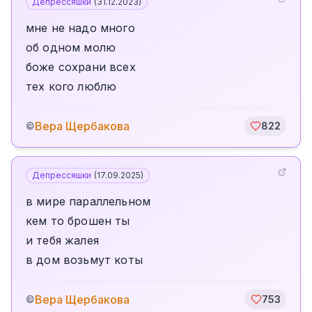
Депрессяшки
(
31.12.2023
)
мне не надо много
об одном молю
боже сохрани всех
тех кого люблю
Вера Щербакова
©
822
Депрессяшки
(
17.09.2025
)
в мире параллельном
кем то брошен ты
и тебя жалея
в дом возьмут коты
Вера Щербакова
©
753