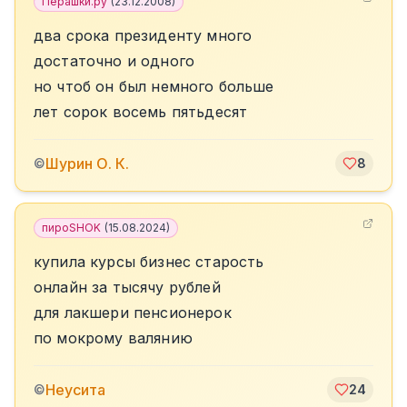
Перашки.ру
(
23.12.2008
)
два срока президенту много
достаточно и одного
но чтоб он был немного больше
лет сорок восемь пятьдесят
Шурин О. К.
©
8
пироSHOK
(
15.08.2024
)
купила курсы бизнес старость
онлайн за тысячу рублей
для лакшери пенсионерок
по мокрому валянию
Неусита
©
24