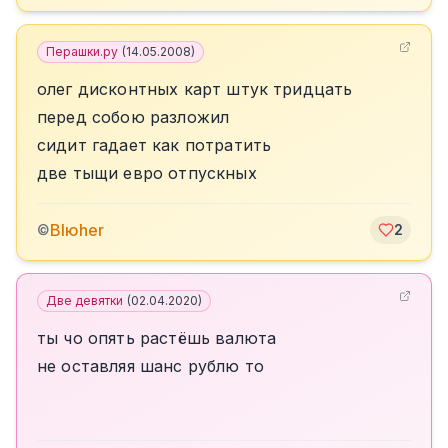
Перашки.ру
(
14.05.2008
)
олег дисконтных карт штук тридцать
перед собою разложил
сидит гадает как потратить
две тыщи евро отпускных
Blюher
©
2
Две девятки
(
02.04.2020
)
ты чо опять растёшь валюта
не оставляя шанс рублю то