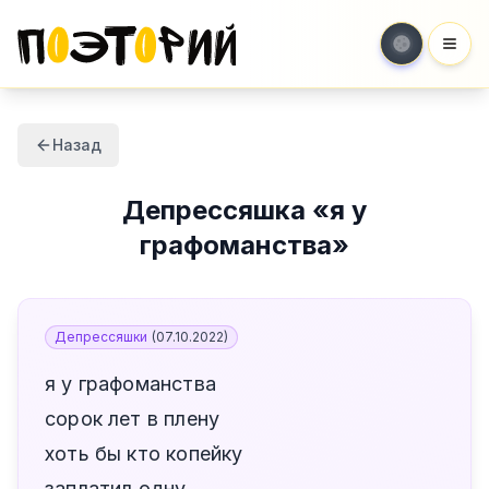
Мен
Назад
Депрессяшка
«
я у
графоманства
»
Депрессяшки
(
07.10.2022
)
я у графоманства
сорок лет в плену
хоть бы кто копейку
заплатил одну