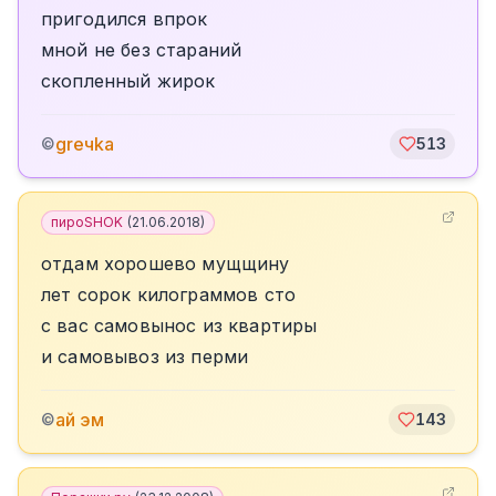
пригодился впрок
мной не без стараний
скопленный жирок
greчka
©
513
пироSHOK
(
21.06.2018
)
отдам хорошево мущщину
лет сорок килограммов сто
с вас самовынос из квартиры
и самовывоз из перми
ай эм
©
143