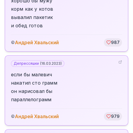
хорошо бы мужу
корм как у котов
вывалил пакетик
и обед готов
Андрей Хвальский
©
987
Депрессяшки
(
16.03.2023
)
если бы малевич
накатил сто грамм
он нарисовал бы
параллелограмм
Андрей Хвальский
©
979