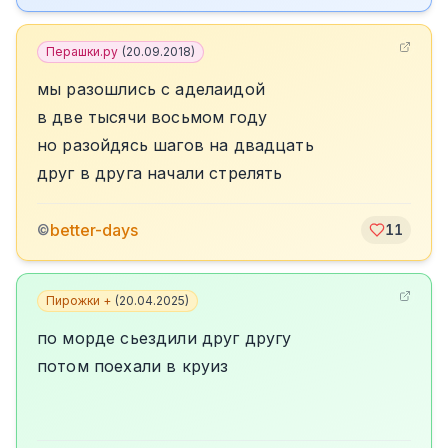
Перашки.ру
(
20.09.2018
)
мы разошлись с аделаидой
в две тысячи восьмом году
но разойдясь шагов на двадцать
друг в друга начали стрелять
better-days
©
11
Пирожки +
(
20.04.2025
)
по морде сьездили друг другу
потом поехали в круиз