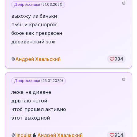
Депрессяшки
(
21.03.2021
)
выхожу из баньки
пьян и краснорож
боже как прекрасен
деревенский зож
Андрей Хвальский
©
934
Депрессяшки
(
25.01.2020
)
лежа на диване
дрыгаю ногой
чтоб прошел активно
этот выходной
linguist
&
Андрей Хвальский
©
914