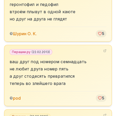
геронтофил и педофил
втроём плывут в одной каюте
но друг на друга не глядят
Шурин О. К.
©
5
Перашки.ру
(
22.02.2013
)
ваш друг под номером семнадцать
не любит друга номер пять
а друг стодесять превратился
теперь во злейшего врага
pod
©
5