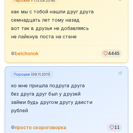
Пирожки +
(
13.09.2016
)
как мы с тобой нашли друг друга
семнадцать лет тому назад
вот так в друзья не добавляясь
не лайкнув поста на стене
belchonok
©
4445
Порошки
(
09.11.2011
)
ко мне пришла подруга друга
без друга друг был у друзей
займи будь другом другу двести
рублей
просто скороговорка
©
11