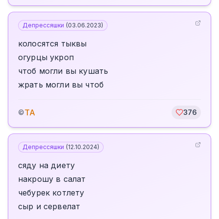
Депрессяшки
(
03.06.2023
)
колосятся тыквы
огурцы укроп
чтоб могли вы кушать
жрать могли вы чтоб
TA
©
376
Депрессяшки
(
12.10.2024
)
сяду на диету
накрошу в салат
чебурек котлету
сыр и сервелат