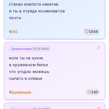
стакан компота накатив
и ты в отряде космонавтов
почти
AG
©
1544
Депрессяшки
(
27.12.2021
)
если ты на кухне
в кружевном белье
что угодно можешь
сыпать в оливье
румянцев
©
343