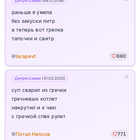
Депрессяшки
(
06.12.2018
)
раньше я умела
без закуски литр
а теперь вот грелка
тапочки и свитр
terapevt
©
690
Депрессяшки
(
31.03.2020
)
суп сварил из гречки
гречневых котлет
накрутил и к чаю
с гречкой спёк рулет
Потап Непсов
©
771