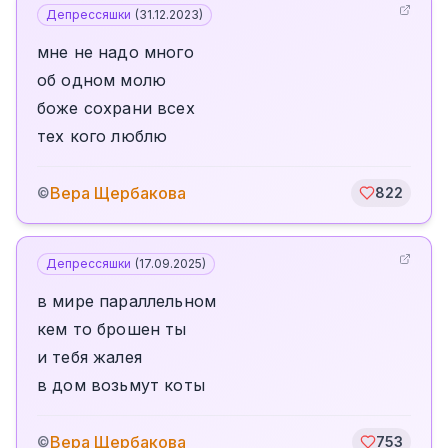
Депрессяшки
(
31.12.2023
)
мне не надо много
об одном молю
боже сохрани всех
тех кого люблю
Вера Щербакова
©
822
Депрессяшки
(
17.09.2025
)
в мире параллельном
кем то брошен ты
и тебя жалея
в дом возьмут коты
Вера Щербакова
©
753