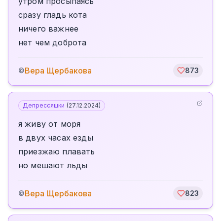
утром просыпаясь
сразу гладь кота
ничего важнее
нет чем доброта
Вера Щербакова
©
873
Депрессяшки
(
27.12.2024
)
я живу от моря
в двух часах езды
приезжаю плавать
но мешают льды
Вера Щербакова
©
823