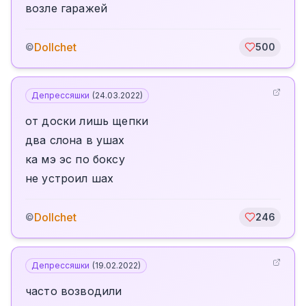
возле гаражей
Dollchet
©
500
Депрессяшки
(
24.03.2022
)
от доски лишь щепки
два слона в ушах
ка мэ эс по боксу
не устроил шах
Dollchet
©
246
Депрессяшки
(
19.02.2022
)
часто возводили