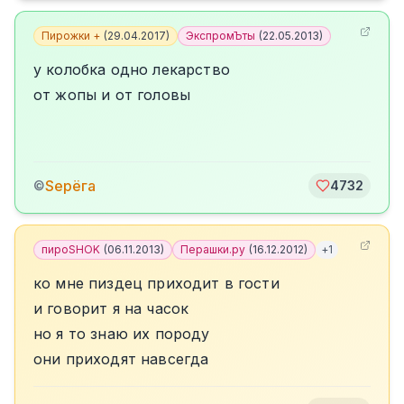
Пирожки +
(
29.04.2017
)
ЭкспромЪты
(
22.05.2013
)
у колобка одно лекарство
от жопы и от головы
Sерёга
©
4732
пироSHOK
(
06.11.2013
)
Перашки.ру
(
16.12.2012
)
+
1
ко мне пиздец приходит в гости
и говорит я на часок
но я то знаю их породу
они приходят навсегда