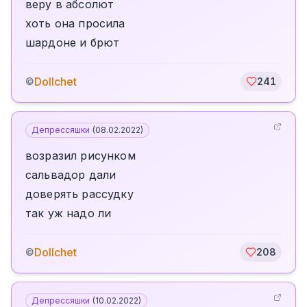
веру в абсолют
хоть она просила
шардоне и брют
Dollchet
©
241
Депрессяшки
(
08.02.2022
)
возразил рисунком
сальвадор дали
доверять рассудку
так уж надо ли
Dollchet
©
208
Депрессяшки
(
10.02.2022
)