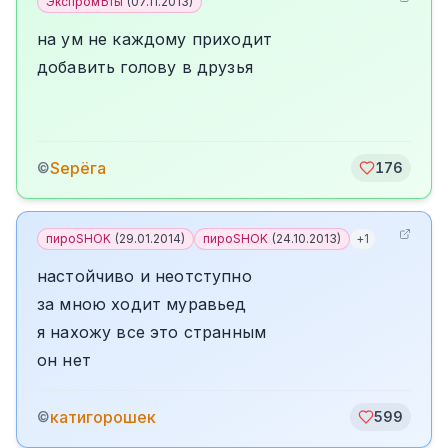
ЭкспромЪты
(
07.11.2013
)
на ум не каждому приходит
добавить голову в друзья
Sерёга
©
176
пироSHOK
(
29.01.2014
)
пироSHOK
(
24.10.2013
)
+
1
настойчиво и неотступно
за мною ходит муравьед
я нахожу все это странным
он нет
катигорошек
©
599