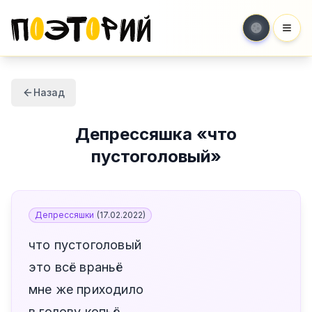
Мен
Назад
Депрессяшка
«
что
пустоголовый
»
Депрессяшки
(
17.02.2022
)
что пустоголовый
это всё враньё
мне же приходило
в голову копьё