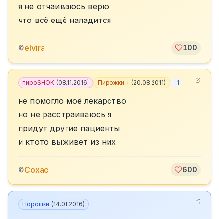
я не отчаиваюсь верю
что всё ещё наладится
elvira
©
100
пироSHOK
(
08.11.2016
)
Пирожки +
(
20.08.2011
)
+
1
не помогло моё лекарство
но не расстраиваюсь я
придут другие пациенты
и ктото выживет из них
Сохас
©
600
Порошки
(
14.01.2016
)