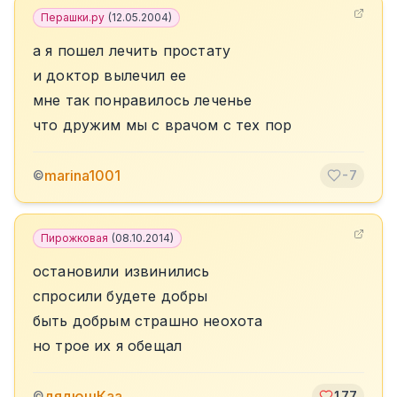
Перашки.ру
(
12.05.2004
)
а я пошел лечить простату
и доктор вылечил ее
мне так понравилось леченье
что дружим мы с врачом с тех пор
marina1001
©
-7
Пирожковая
(
08.10.2014
)
остановили извинились
спросили будете добры
быть добрым страшно неохота
но трое их я обещал
дядюшКаа
©
177