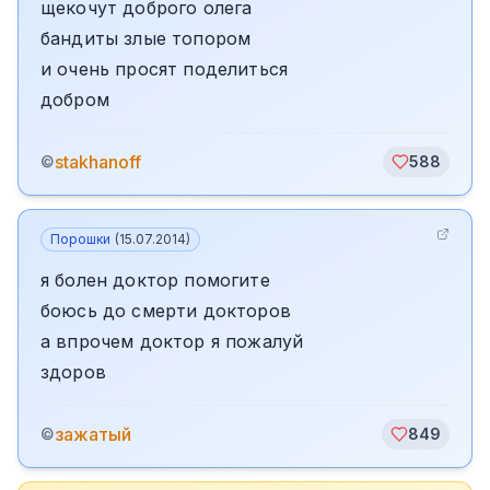
щекочут доброго олега
бандиты злые топором
и очень просят поделиться
добром
stakhanoff
©
588
Порошки
(
15.07.2014
)
я болен доктор помогите
боюсь до смерти докторов
а впрочем доктор я пожалуй
здоров
зажатый
©
849