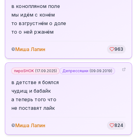
в конопляном поле
мы идём с конём
то взгрустнём о доле
то о ней ржанём
Миша Лапин
©
963
пироSHOK
(
17.09.2025
)
Депрессяшки
(
09.09.2019
)
в детстве я боялся
чудищ и бабайк
а теперь того что
не поставят лайк
Миша Лапин
©
824