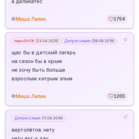
а деликатес
Миша Лапин
©
1754
пироSHOK
(
23.04.2025
)
Депрессяшки
(
28.08.2019
)
щас бы в детский лагерь
на сезон бы в крым
не хочу быть больше
взрослым хитрым злым
Миша Лапин
©
1265
Депрессяшки
(
11.09.2019
)
вертолётов нету
нету яхт и дач