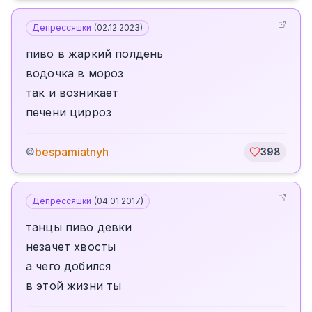
Депрессяшки
(
02.12.2023
)
пиво в жаркий полдень
водочка в мороз
так и возникает
печени цирроз
bespamiatnyh
©
398
Депрессяшки
(
04.01.2017
)
танцы пиво девки
незачет хвосты
а чего добился
в этой жизни ты