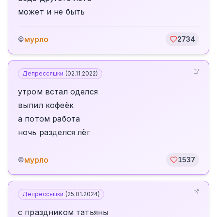
может и не быть
мурло
©
2734
Депрессяшки
(
02.11.2022
)
утром встал оделся
выпил кофеёк
а потом работа
ночь разделся лёг
мурло
©
1537
Депрессяшки
(
25.01.2024
)
с праздником татьяны