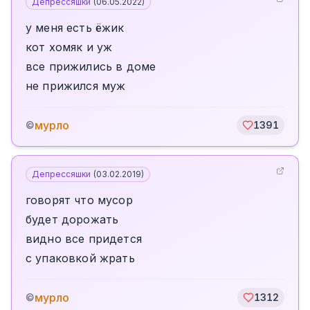
Депрессяшки
(
06.05.2022
)
у меня есть ёжик
кот хомяк и уж
все прижились в доме
не прижился муж
мурло
©
1391
Депрессяшки
(
03.02.2019
)
говорят что мусор
будет дорожать
видно все придется
с упаковкой жрать
мурло
©
1312