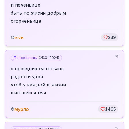
и печеньице
быть по жизни добрым
огорченьице
estь
©
239
Депрессяшки
(
25.01.2024
)
с праздником татьяны
радости удач
чтоб у каждой в жизни
выловился мяч
мурло
©
1465