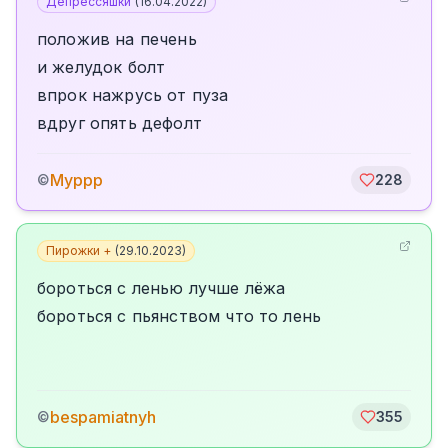
Депрессяшки
(
16.04.2022
)
положив на печень
и желудок болт
впрок нажрусь от пуза
вдруг опять дефолт
Муррр
©
228
Пирожки +
(
29.10.2023
)
бороться с ленью лучше лёжа
бороться с пьянством что то лень
bespamiatnyh
©
355