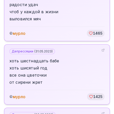
радости удач
чтоб у каждой в жизни
выловился мяч
мурло
©
1465
Депрессяшки
(
31.05.2023
)
хоть шестнадцать бабе
хоть шисятый год
все она цветочки
от сирени жрет
мурло
©
1425