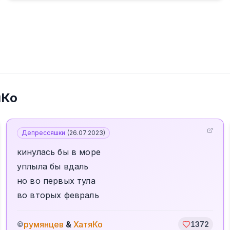
яКо
Депрессяшки
(
26.07.2023
)
кинулась бы в море
уплыла бы вдаль
но во первых тула
во вторых февраль
румянцев
&
ХатяКо
©
1372