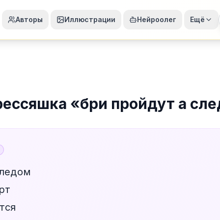
Авторы
Иллюстрации
Нейроолег
Ещё
рессяшка
«
бри пройдут а сл
следом
рт
тся