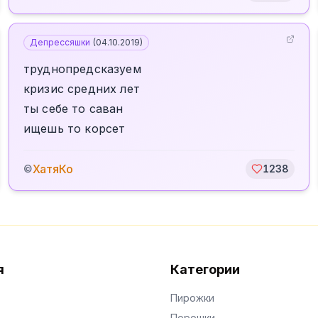
Депрессяшки
(
04.10.2019
)
труднопредсказуем
кризис средних лет
ты себе то саван
ищешь то корсет
ХатяКо
©
1238
я
Категории
Пирожки
Порошки