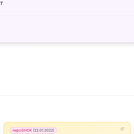
т
пироSHOK
(
22.01.2022
)