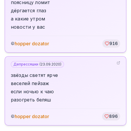
поясницу ломит
дёргается глаз
а какие утром
новости у вас
hopper dozator
©
916
Депрессяшки
(
23.09.2020
)
звёзды светят ярче
веселей пейзаж
если ночью к чаю
разогреть беляш
hopper dozator
©
896