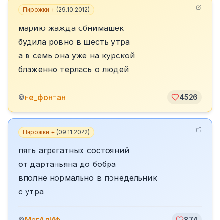
Пирожки +
(
29.10.2012
)
марию жажда обнимашек
будила ровно в шесть утра
а в семь она уже на курской
блаженно терлась о людей
не_фонтан
©
4526
Пирожки +
(
09.11.2022
)
пять агрегатных состояний
от дартаньяна до бобра
вполне нормально в понедельник
с утра
МагАлИф
©
874