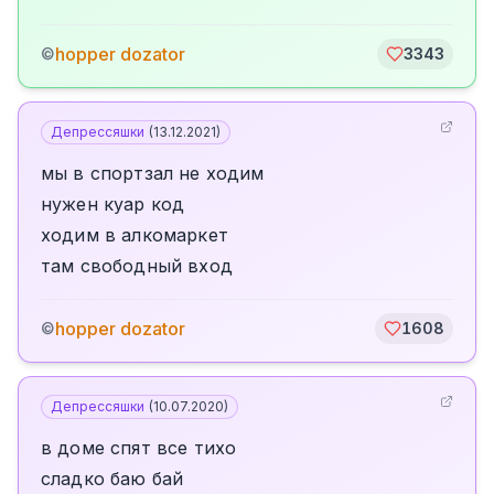
hopper dozator
©
3343
Депрессяшки
(
13.12.2021
)
мы в спортзал не ходим
нужен куар код
ходим в алкомаркет
там свободный вход
hopper dozator
©
1608
Депрессяшки
(
10.07.2020
)
в доме спят все тихо
сладко баю бай