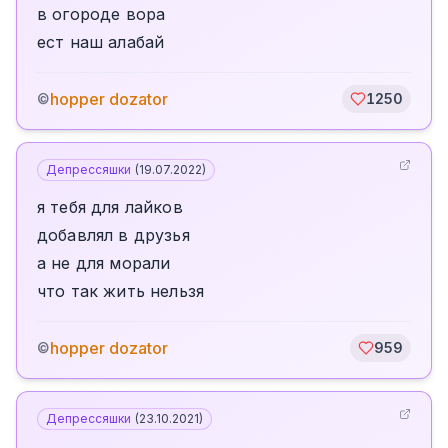
в огороде вора
ест наш алабай
hopper dozator
©
1250
Депрессяшки
(
19.07.2022
)
я тебя для лайков
добавлял в друзья
а не для морали
что так жить нельзя
hopper dozator
©
959
Депрессяшки
(
23.10.2021
)