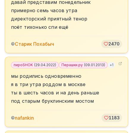
давай представим понедельник
примерно семь часов утра
директорский приятный тенор
поёт тихонько спи ещё
Старик Похабыч
©
2470
пироSHOK
(
29.04.2022
)
Перашки.ру
(
09.01.2013
)
+
1
мы родились одновременно
я в три утра роддом в москве
ты в шесть часов и на день раньше
под старым бруклинским мостом
nafankin
©
1183