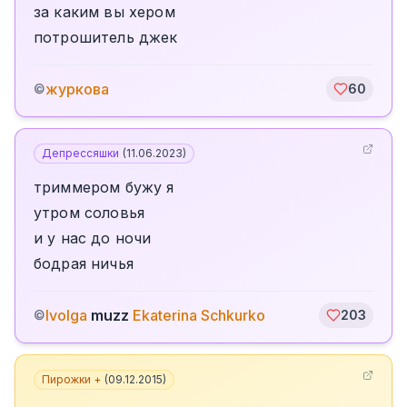
за каким вы хером
потрошитель джек
журкова
©
60
Депрессяшки
(
11.06.2023
)
триммером бужу я
утром соловья
и у нас до ночи
бодрая ничья
Ivolga
muzz
Ekaterina Schkurko
©
203
Пирожки +
(
09.12.2015
)