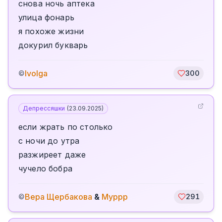
снова ночь аптека
улица фонарь
я похоже жизни
докурил букварь
Ivolga
©
300
Депрессяшки
(
23.09.2025
)
если жрать по столько
с ночи до утра
разжиреет даже
чучело бобра
Вера Щербакова
&
Муррр
©
291