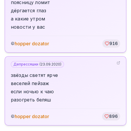
поясницу ломит
дёргается глаз
а какие утром
новости у вас
hopper dozator
©
916
Депрессяшки
(
23.09.2020
)
звёзды светят ярче
веселей пейзаж
если ночью к чаю
разогреть беляш
hopper dozator
©
896