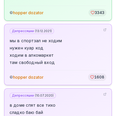
hopper dozator
©
3343
Депрессяшки
(
13.12.2021
)
мы в спортзал не ходим
нужен куар код
ходим в алкомаркет
там свободный вход
hopper dozator
©
1608
Депрессяшки
(
10.07.2020
)
в доме спят все тихо
сладко баю бай