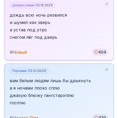
Депрессяшки
(
12.10.2021
)
дождь всю ночь резвился
и шумел как зверь
а устав под утро
снегом лёг под дверь
Nовый
©
404
Порошки
(
13.01.2023
)
вам белым людям лишь бы дрыхнуть
а я ночами плохо сплю
джазую блюжу гангстарэплю
госплю
️Нестер Пим
©
430