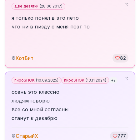
Две девятки
(
28.06.2017
)
я только понял в это лето
что ни в пизду с меня поэт то
КотБит
©
82
пироSHOK
(
10.09.2025
)
пироSHOK
(
13.11.2024
)
+
2
осень это классно
людям говорю
все со мной согласны
станут к декабрю
СтарыйХ
©
777