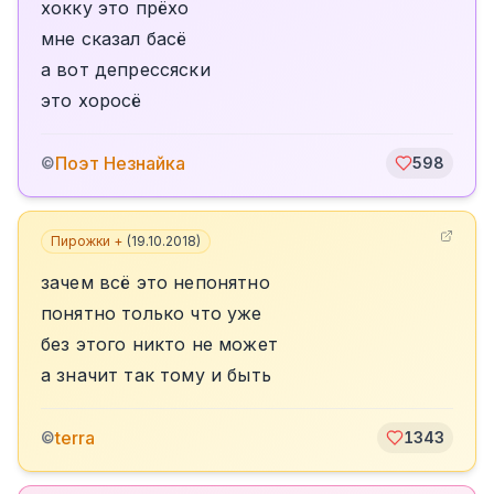
хокку это прёхо
мне сказал басё
а вот депрессяски
это хоросё
Поэт Незнайка
©
598
Пирожки +
(
19.10.2018
)
зачем всё это непонятно
понятно только что уже
без этого никто не может
а значит так тому и быть
terra
©
1343