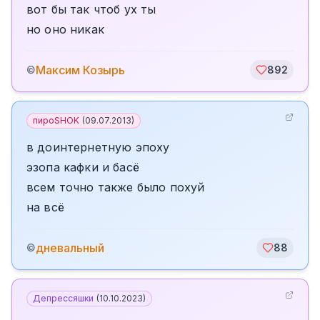
вот бы так чтоб ух ты
но оно никак
Максим Козырь
©
892
пироSHOK
(
09.07.2013
)
в доинтернетную эпоху
эзопа кафки и басё
всем точно также было похуй
на всё
дневальный
©
88
Депрессяшки
(
10.10.2023
)