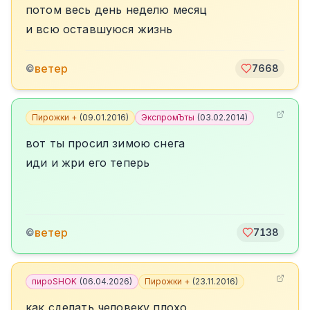
потом весь день неделю месяц
и всю оставшуюся жизнь
ветер
©
7668
Пирожки +
(
09.01.2016
)
ЭкспромЪты
(
03.02.2014
)
вот ты просил зимою снега
иди и жри его теперь
ветер
©
7138
пироSHOK
(
06.04.2026
)
Пирожки +
(
23.11.2016
)
как сделать человеку плохо