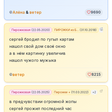
Алёна
&
ветер
©
9690
Пирожковая
(
22.05.2020
)
ПИРОЖКИ из Б...
(
31.10.2018
)
+
6
сергей бродил по гугыл картам
нашол свой дом своё окно
а в нём картинку увеличив
нашол чужого мужыка
ветер
©
8215
Пирожковая
(
22.05.2025
)
Пирожки +
(
11.03.2022
)
+
2
в предчувствии огромной жопы
сергей прожил последний час