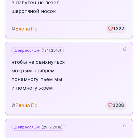
в лабутен не лезет
шерстяной носок
Елена Пр
©
1322
Депрессяшки
(
12.11.2016
)
чтобы не свихнуться
мокрым ноябрем
понемногу пьем мы
и помногу жрем
Елена Пр
©
1238
Депрессяшки
(
29.12.2018
)