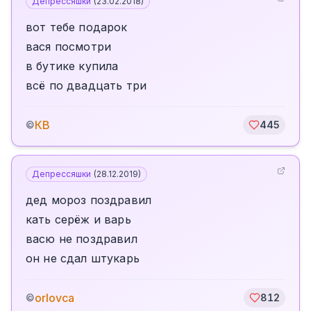
Депрессяшки
(
23.02.2018
)
вот тебе подарок
вася посмотри
в бутике купила
всё по двадцать три
КВ
©
445
Депрессяшки
(
28.12.2019
)
дед мороз поздравил
кать серёж и варь
васю не поздравил
он не сдал штукарь
orlovca
©
812