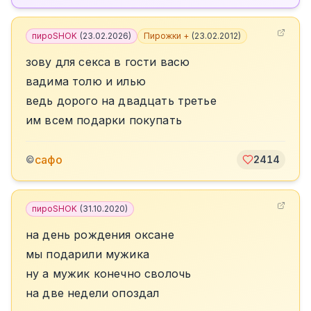
пироSHOK
(
23.02.2026
)
Пирожки +
(
23.02.2012
)
зову для секса в гости васю
вадима толю и илью
ведь дорого на двадцать третье
им всем подарки покупать
сафо
©
2414
пироSHOK
(
31.10.2020
)
на день рождения оксане
мы подарили мужика
ну а мужик конечно сволочь
на две недели опоздал