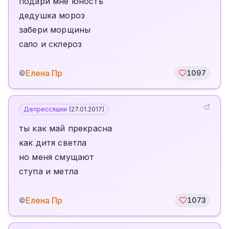
подари мне юность
дедушка мороз
забери морщины
сало и склероз
Елена Пр
©
1097
Депрессяшки
(
27.01.2017
)
ты как май прекрасна
как дитя светла
но меня смущают
ступа и метла
Елена Пр
©
1073