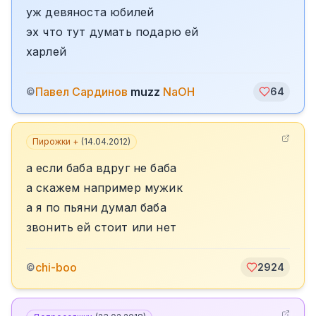
уж девяноста юбилей
эх что тут думать подарю ей
харлей
Павел Сардинов
muzz
NaОН
©
64
Пирожки +
(
14.04.2012
)
а если баба вдруг не баба
а скажем например мужик
а я по пьяни думал баба
звонить ей стоит или нет
chi-boo
©
2924