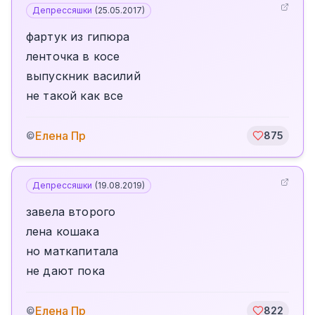
Депрессяшки
(
25.05.2017
)
фартук из гипюра
ленточка в косе
выпускник василий
не такой как все
Елена Пр
©
875
Депрессяшки
(
19.08.2019
)
завела второго
лена кошака
но маткапитала
не дают пока
Елена Пр
©
822