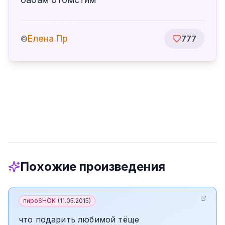
Елена Пр
©
777
Похожие произведения
пироSHOK
(
11.05.2015
)
что подарить любимой тёще