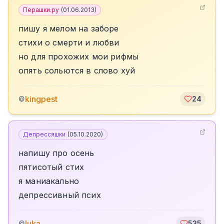
Перашки.ру
(
01.06.2013
)
пишу я мелом на заборе
стихи о смерти и любви
но для прохожих мои рифмы
опять сольются в слово хуй
kingpest
©
24
Депрессяшки
(
05.10.2020
)
напишу про осень
пятисотый стих
я маниакально
депрессивный псих
luka
©
535