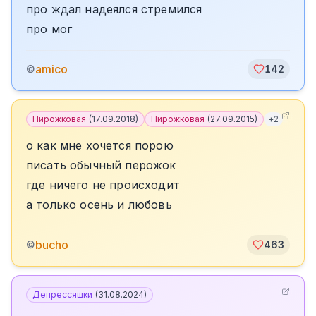
про ждал надеялся стр­емился
про мог­
amico
©
142
Пирожковая
(
17.09.2018
)
Пирожковая
(
27.09.2015
)
+
2
о как мне хочется порою
писать обычный перожок
где ничего не происходит
а только осень и любовь
bucho
©
463
Депрессяшки
(
31.08.2024
)