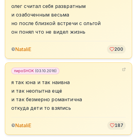
олег считал себя развратным
и озабоченным весьма
но после близкой встречи с ольгой
он понял что не видел жизнь
NataliE
©
200
пироSHOK
(
03.10.2016
)
я так юна и так наивна
и так неопытна ещё
и так безмерно романтична
откуда дети то взялись
NataliE
©
187