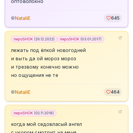
оптоволокно
NataliE
©
645
пироSHOK
(
26.12.2022
)
пироSHOK
(
03.01.2017
)
лежать под ёлкой новогодней
и выть да ой мороз мороз
и трезвому конечно можно
но ощущения не те
NataliE
©
464
пироSHOK
(
02.11.2016
)
когда мой седовласый ангел
с укором смотрит на меня