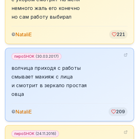
немного жаль его конечно
но сам работу выбирал
NataliE
©
221
пироSHOK
(
30.03.2017
)
волчица приходя с работы
смывает макияж с лица
и смотрит в зеркало простая
овца
NataliE
©
209
пироSHOK
(
24.11.2016
)