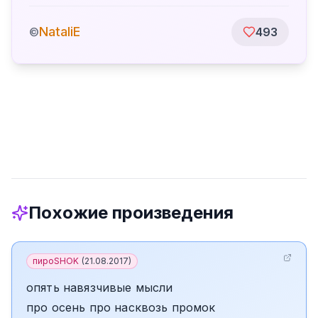
NataliE
©
493
Похожие произведения
пироSHOK
(
21.08.2017
)
опять навязчивые мысл­и
про осень про насквоз­ь промок