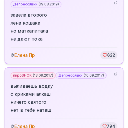
Депрессяшки
(
19.08.2019
)
завела второго
лена кошака
но маткапитала
не дают пока
Елена Пр
©
822
пироSHOK
(
13.09.2017
)
Депрессяшки
(
10.09.2017
)
выливаешь водку
с криками алкаш
ничего святого
нет в тебе наташ
Елена Пр
©
794