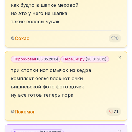
как будто в шапке меховой
но это у него не шапка
такие волосы чувак
Сохас
©
0
Пирожковая
(
05.05.2015
)
Перашки.ру
(
30.01.2012
)
три стопки нот смычок из кедра
комплект белья блокнот очки
вишневской фото фото дочек
ну все готов теперь пора
Покемон
©
71