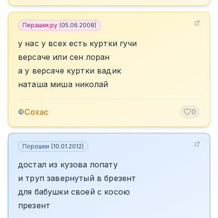
Перашки.ру
(
05.06.2008
)
у нас у всех есть куртки гучи
версаче или сен лоран
а у версаче куртки вадик
наташа миша николай
Сохас
©
0
Порошки
(
10.01.2012
)
достал из кузова лопату
и труп завернутый в брезент
для бабушки своей с косою
презент