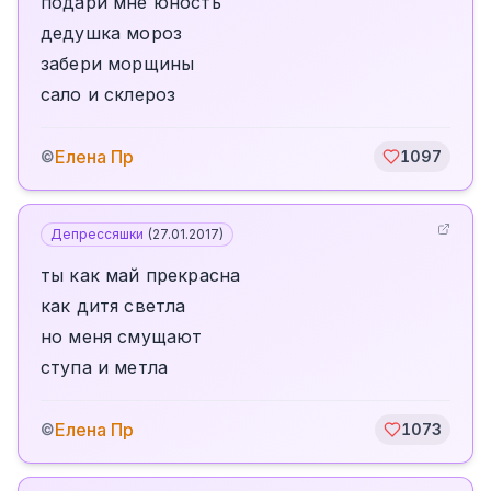
подари мне юность
дедушка мороз
забери морщины
сало и склероз
Елена Пр
©
1097
Депрессяшки
(
27.01.2017
)
ты как май прекрасна
как дитя светла
но меня смущают
ступа и метла
Елена Пр
©
1073