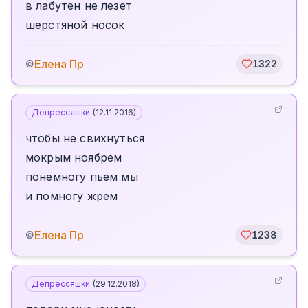
в лабутен не лезет
шерстяной носок
Елена Пр
©
1322
Депрессяшки
(
12.11.2016
)
чтобы не свихнуться
мокрым ноябрем
понемногу пьем мы
и помногу жрем
Елена Пр
©
1238
Депрессяшки
(
29.12.2018
)