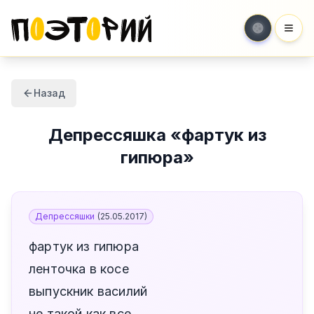
Мен
Назад
Депрессяшка
«
фартук из
гипюра
»
Депрессяшки
(
25.05.2017
)
фартук из гипюра
ленточка в косе
выпускник василий
не такой как все