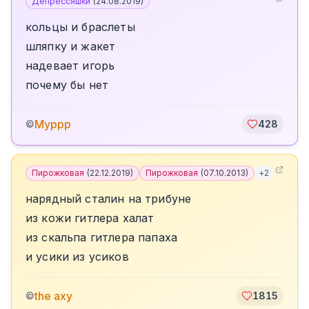
Депрессяшки
(
24.08.2019
)
кольцы и браслеты
шляпку и жакет
надевает игорь
почему бы нет
Муррр
©
428
Пирожковая
(
22.12.2019
)
Пирожковая
(
07.10.2013
)
+
2
нарядный сталин на трибуне
из кожи гитлера халат
из скальпа гитлера папаха
и усики из усиков
the axy
©
1815