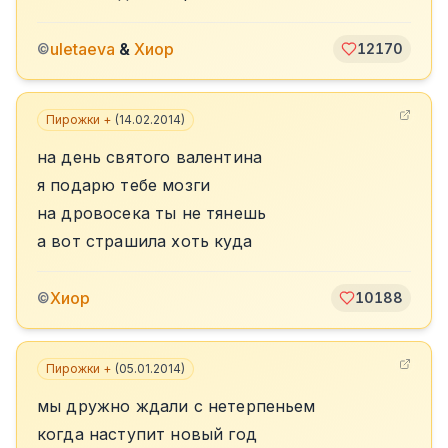
uletaeva
&
Хиор
©
12170
Пирожки +
(
14.02.2014
)
на день святого валентина
я подарю тебе мозги
на дровосека ты не тянешь
а вот страшила хоть куда
Хиор
©
10188
Пирожки +
(
05.01.2014
)
мы дружно ждали с нетерпеньем
когда наступит новый год