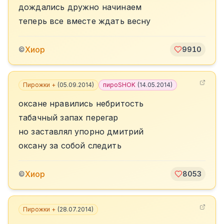
дождались дружно начинаем
теперь все вместе ждать весну
Хиор
©
9910
Пирожки +
(
05.09.2014
)
пироSHOK
(
14.05.2014
)
оксане нравились небритость
табачный запах перегар
но заставлял упорно дмитрий
оксану за собой следить
Хиор
©
8053
Пирожки +
(
28.07.2014
)