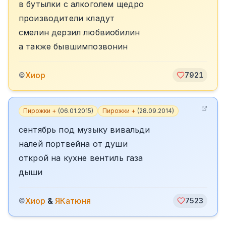
в бутылки с алкоголем щедро
производители кладут
смелин дерзил любвиобилин
а также бывшимпозвонин
Хиор
©
7921
Пирожки +
(
06.01.2015
)
Пирожки +
(
28.09.2014
)
сентябрь под музыку вивальди
налей портвейна от души
открой на кухне вентиль газа
дыши
Хиор
&
ЯКатюня
©
7523