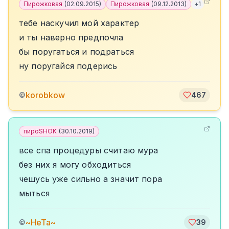
Пирожковая
(
02.09.2015
)
Пирожковая
(
09.12.2013
)
+
1
тебе наскучил мой характер
и ты наверно предпочла
бы поругаться и подраться
ну поругайся подерись
korobkow
©
467
пироSHOK
(
30.10.2019
)
все спа процедуры считаю мура
без них я могу обходиться
чешусь уже сильно а значит пора
мыться
~НеТа~
©
39