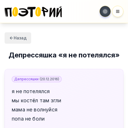
Мен
Назад
Депрессяшка
«
я не потелялся
»
Депрессяшки
(
20.12.2016
)
я не потелялся
мы костёл там згли
мама не волнуйся
попа не боли