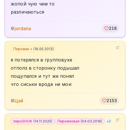
жопой чую чем то
различаються
jordana
©
218
Пирожки +
(
16.05.2013
)
я потерялся в групповухе
отполз в сторонку подышал
пощупался и тут же понял
что сиськи вроде не мои
Цай
©
2153
пироSHOK
(
14.11.2025
)
Пирожковая
(
04.03.2016
)
+
2