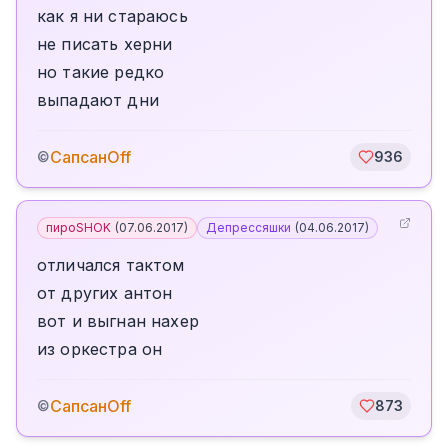
как я ни стараюсь
не писать херни
но такие редко
выпадают дни
СапсанOff
©
936
пироSHOK
(
07.06.2017
)
Депрессяшки
(
04.06.2017
)
отличался тактом
от других антон
вот и выгнан нахер
из оркестра он
СапсанOff
©
873