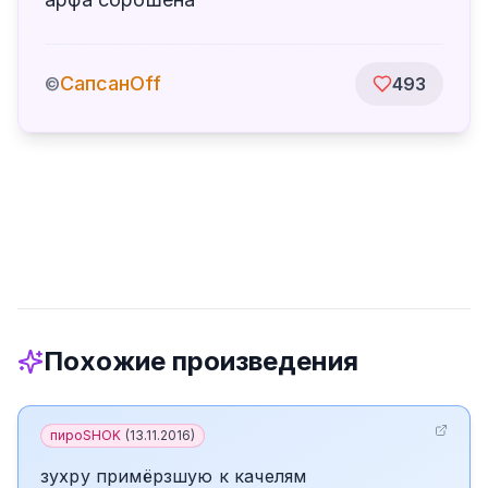
СапсанOff
©
493
Похожие произведения
пироSHOK
(
13.11.2016
)
зухру примёрзшую к качелям