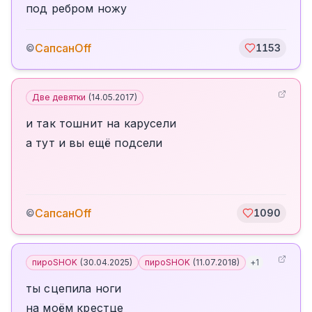
под ребром ножу
СапсанOff
©
1153
Две девятки
(
14.05.2017
)
и так тошнит на карусели
а тут и вы ещё подсели
СапсанOff
©
1090
пироSHOK
(
30.04.2025
)
пироSHOK
(
11.07.2018
)
+
1
ты сцепила ноги
на моём крестце