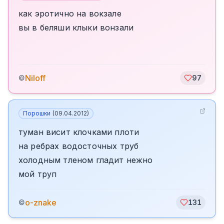
как эротично на вокзале
вы в беляши клыки вонзали
Niloff
©
97
Порошки
(
09.04.2012
)
туман висит клочками плоти
на ребрах водосточных труб
холодным тленом гладит нежно
мой труп
o-znake
©
131