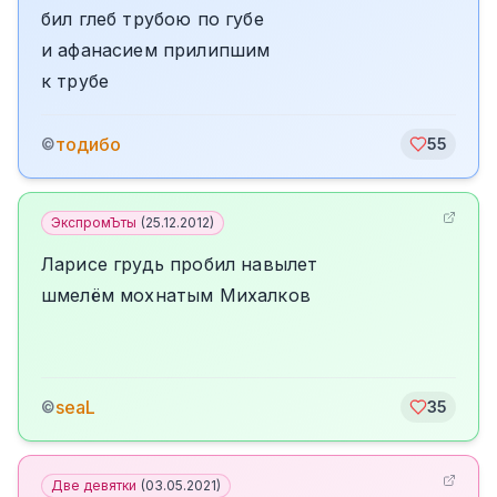
бил глеб трубою по губе
и афанасием прилипшим
к трубе
тодибо
©
55
ЭкспромЪты
(
25.12.2012
)
Ларисе грудь пробил навылет
шмелём мохнатым Михалков
seaL
©
35
Две девятки
(
03.05.2021
)