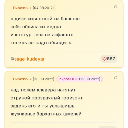
Пирожки +
(
04.08.2012
)
юдифь известкой на балконе
себя облила из ведра
и контур тела на асфальте
теперь не надо обводить
sage-kudeyar
©
887
Пирожки +
(
30.08.2022
)
пироSHOK
(
29.08.2022
)
над полем клевера натянут
струной прозрачный горизонт
задень его и ты услышишь
жужжанье бархатных шмелей