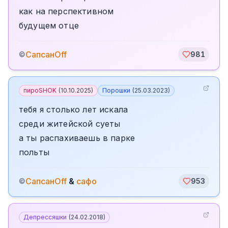
как на перспективном
будущем отце
СапсанOff
©
981
пироSHOK
(
10.10.2025
)
Порошки
(
25.03.2023
)
тебя я столько лет искала
среди житейской суеты
а ты распахиваешь в парке
польты
СапсанOff
&
сафо
©
953
Депрессяшки
(
24.02.2018
)