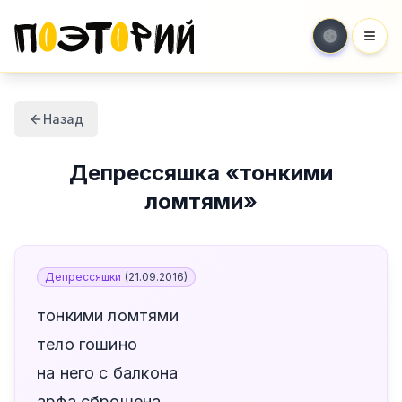
Мен
Назад
Депрессяшка
«
тонкими
ломтями
»
Депрессяшки
(
21.09.2016
)
тонкими ломтями
тело гошино
на него с балкона
арфа сброшена