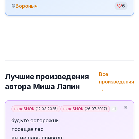
Вороныч
©
6
Все
Лучшие произведения
произведения
автора
Миша Лапин
→
пироSHOK
(
12.03.2025
)
пироSHOK
(
26.07.2017
)
+
1
будьте осторожны
посещая лес
вы не царь природы