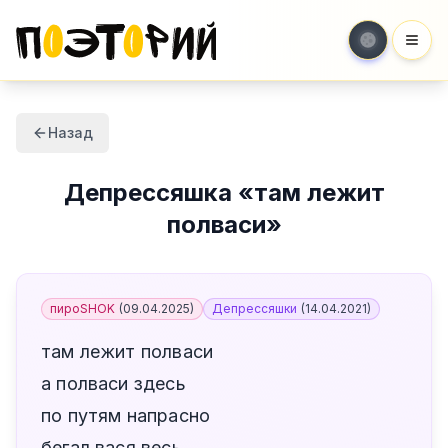
Мен
Назад
Депрессяшка
«
там лежит
полваси
»
пироSHOK
(
09.04.2025
)
Депрессяшки
(
14.04.2021
)
там лежит полваси
а полваси здесь
по путям напрасно
бегал вася весь