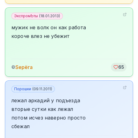
ЭкспромЪты
(
18.01.2013
)
мужик не волк он как работа
короче влез не убежит
Sерёга
©
65
Порошки
(
09.11.2011
)
лежал аркадий у подъезда
вторые сутки как лежал
потом исчез наверно просто
сбежал