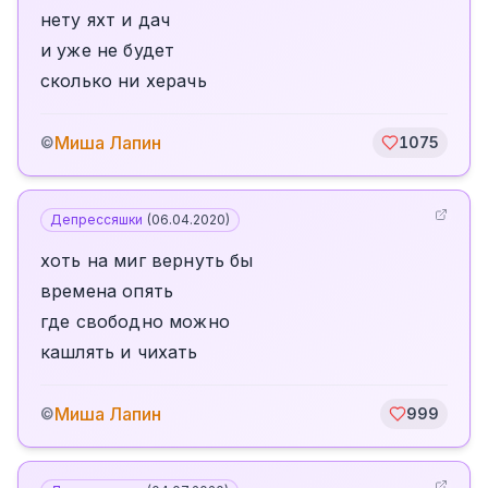
нету яхт и дач
и уже не будет
сколько ни херачь
Миша Лапин
©
1075
Депрессяшки
(
06.04.2020
)
хоть на миг вернуть бы
времена опять
где свободно можно
кашлять и чихать
Миша Лапин
©
999