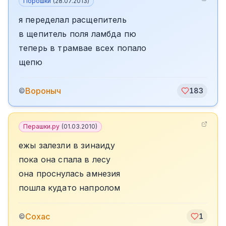
Порошки
(
28.07.2013
)
я переделал расщепитель
в щепитель поля ламбда пю
теперь в трамвае всех попало
щепю
Вороныч
©
183
Перашки.ру
(
01.03.2010
)
ежы залезли в зинаиду
пока она спала в лесу
она проснулась амнезия
пошла кудато напролом
Сохас
©
1