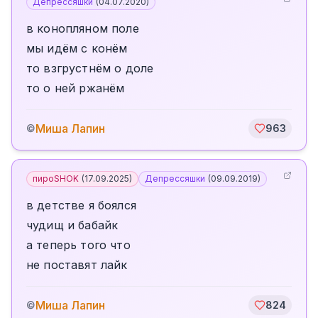
Депрессяшки
(
04.07.2020
)
в конопляном поле
мы идём с конём
то взгрустнём о доле
то о ней ржанём
Миша Лапин
©
963
пироSHOK
(
17.09.2025
)
Депрессяшки
(
09.09.2019
)
в детстве я боялся
чудищ и бабайк
а теперь того что
не поставят лайк
Миша Лапин
©
824