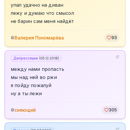
упал удачно на диван
лежу и думаю что смысол
не барин сам меня найдёт
Валерия Пономарёва
©
93
Депрессяшки
(
05.12.2018
)
между нами пропасть
мы над ней во ржи
я пойду пожалуй
ну а ты лежи
сияющий
©
305