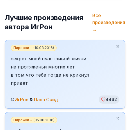
Все
Лучшие произведения
произведения
автора
ИгРон
→
Пирожки +
(
10.03.2016
)
секрет моей счастливой жизни
на протяженьи многих лет
в том что тебе тогда не крикнул
привет
ИгРон
&
Папа Саид
©
4462
Пирожки +
(
05.08.2016
)