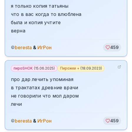
я только копия татьяны
что в вас когда то влюблена
была и копия учтите
верна
beresta
&
ИгРон
©
459
пироSHOK
(
15.06.2025
)
Пирожки +
(
18.09.2023
)
про дар лечить упоминая
в трактатах древние врачи
не говорили что мол даром
лечи
beresta
&
ИгРон
©
459