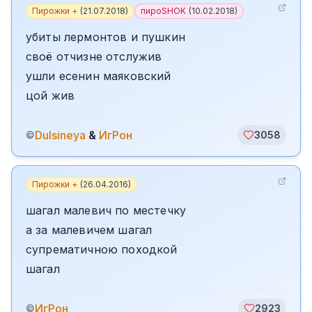
Пирожки +
(
21.07.2018
)
пироSHOK
(
10.02.2018
)
убиты лермонтов и пушкин
своё отчизне отслужив
ушли есенин маяковский
цой жив
Dulsineya
&
ИгРон
©
3058
Пирожки +
(
26.04.2016
)
шагал малевич по местечку
а за малевичем шагал
супрематичною походкой
шагал
ИгРон
©
2923