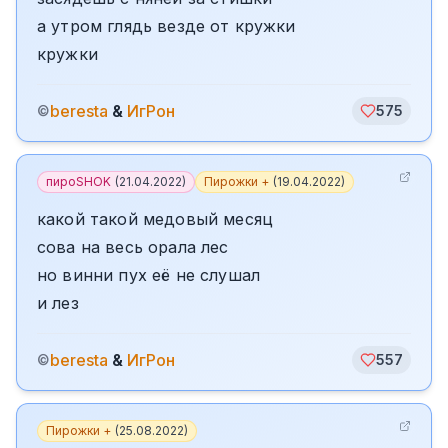
а утром глядь везде от кружки
кружки
beresta
&
ИгРон
©
575
пироSHOK
(
21.04.2022
)
Пирожки +
(
19.04.2022
)
какой такой медовый месяц
сова на весь орала лес
но винни пух её не слушал
и лез
beresta
&
ИгРон
©
557
Пирожки +
(
25.08.2022
)