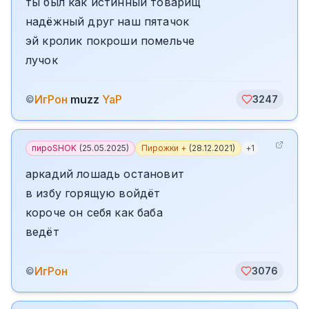
ты был как истинный товарищ
надёжный друг наш пятачок
эй кролик покроши помельче
лучок
ИгРон
muzz
YaP
©
3247
пироSHOK
(
25.05.2025
)
Пирожки +
(
28.12.2021
)
+
1
аркадий лошадь остановит
в избу горящую войдёт
короче он себя как баба
ведёт
ИгРон
©
3076