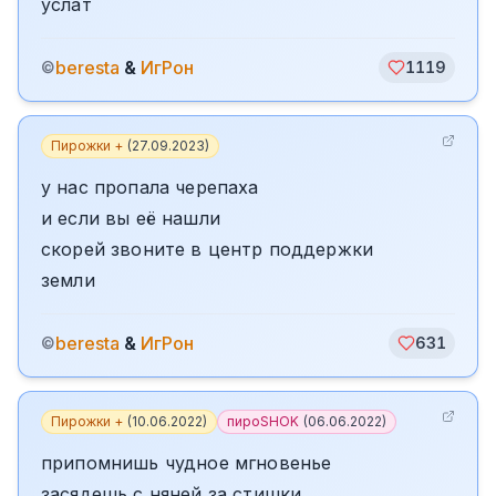
услат
beresta
&
ИгРон
©
1119
Пирожки +
(
27.09.2023
)
у нас пропала черепаха
и если вы её нашли
скорей звоните в центр поддержки
земли
beresta
&
ИгРон
©
631
Пирожки +
(
10.06.2022
)
пироSHOK
(
06.06.2022
)
припомнишь чудное мгновенье
засядешь с няней за стишки