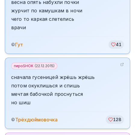
весна опять набухли почки
журчит по камушкам в ночи
чего то каркая слетелись
врачи
Гут
©
41
пироSHOK
(
22.12.2015
)
сначала гусеницей жрёшь жрёшь
потом окуклишься и спишь
мечтая бабочкой проснуться
но шиш
️Трёхдюймовочка
©
128