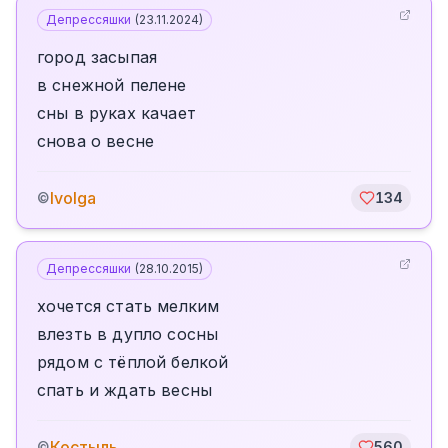
Депрессяшки
(
23.11.2024
)
город засыпая
в снежной пелене
сны в руках качает
снова о весне
Ivolga
©
134
Депрессяшки
(
28.10.2015
)
хочется стать мелким
влезть в дупло сосны
рядом с тёплой белкой
спать и ждать весны
Костыль
©
560