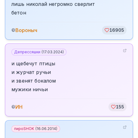
лишь николай негромко сверлит
бетон
Вороныч
©
16905
Депрессяшки
(
17.03.2024
)
и щебечут птицы
и журчат ручьи
и звенят бокалом
мужики ничьи
ИН
©
155
пироSHOK
(
16.06.2014
)