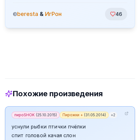
beresta
&
ИгРон
©
46
Похожие произведения
пироSHOK
(
25.10.2015
)
Пирожки +
(
31.05.2014
)
+
2
уснули рыбки птички пчёлки
спит головой качая слон