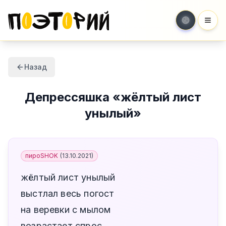
Мен
Назад
Депрессяшка
«
жёлтый лист
унылый
»
пироSHOK
(
13.10.2021
)
жёлтый лист унылый
выстлал весь погост
на веревки с мылом
возрастает спрос