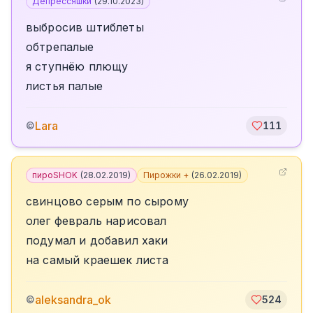
Депрессяшки
(
29.10.2023
)
выбросив штиблеты
обтрепалые
я ступнёю плющу
листья палые
Lara
©
111
пироSHOK
(
28.02.2019
)
Пирожки +
(
26.02.2019
)
свинцово серым по сырому
олег февраль нарисовал
подумал и добавил хаки
на самый краешек листа
aleksandra_ok
©
524