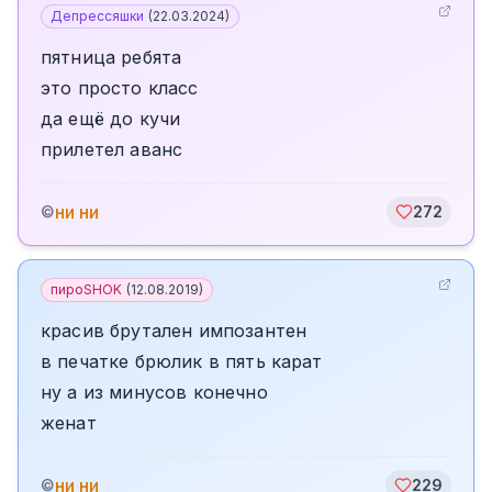
Депрессяшки
(
22.03.2024
)
пятница ребята
это просто класс
да ещё до кучи
прилетел аванс
ни ни
©
272
пироSHOK
(
12.08.2019
)
красив брутален импозантен
в печатке брюлик в пять карат
ну а из минусов конечно
женат
ни ни
©
229