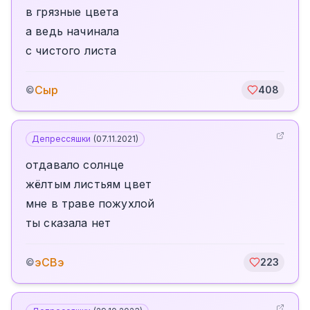
в грязные цвета
а ведь начинала
с чистого листа
Сыр
©
408
Депрессяшки
(
07.11.2021
)
отдавало солнце
жёлтым листьям цвет
мне в траве пожухлой
ты сказала нет
эСВэ
©
223