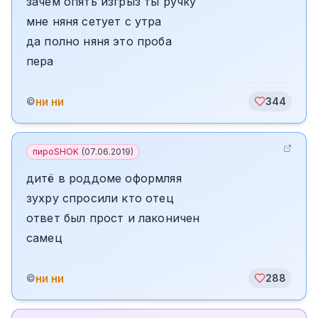
зачем опять изгрыз ты ручку
мне няня сетует с утра
да полно няня это проба
пера
ни ни
©
344
пироSHOK
(
07.06.2019
)
дитё в роддоме оформляя
зухру спросили кто отец
ответ был прост и лаконичен
самец
ни ни
©
288