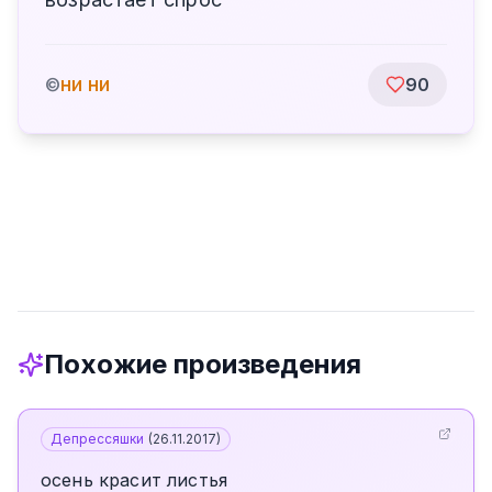
ни ни
©
90
Похожие произведения
Депрессяшки
(
26.11.2017
)
осень красит листья