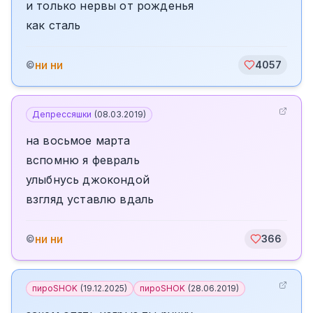
и только нервы от рожденья
как сталь
ни ни
©
4057
Депрессяшки
(
08.03.2019
)
на восьмое марта
вспомню я февраль
улыбнусь джокондой
взгляд уставлю вдаль
ни ни
©
366
пироSHOK
(
19.12.2025
)
пироSHOK
(
28.06.2019
)