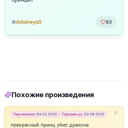
dulsineya5
©
63
Похожие произведения
Пирожковая
(
09.02.2016
)
Перашки.ру
(
20.08.2012
)
прекрасный принц убил дракона