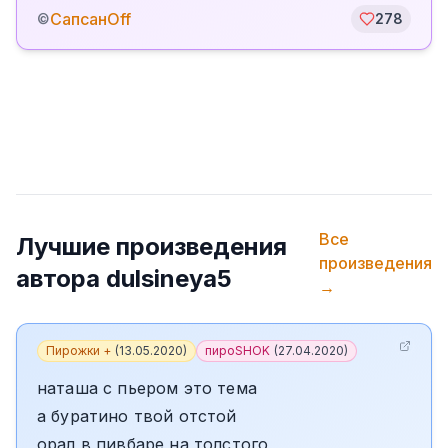
СапсанOff
©
278
Все
Лучшие произведения
произведения
автора
dulsineya5
→
Пирожки +
(
13.05.2020
)
пироSHOK
(
27.04.2020
)
наташа с пьером это тема
а буратино твой отстой
орал в пивбаре на толстого