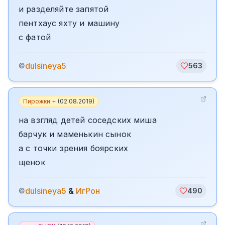
и разделяйте запятой
пентхаус яхту и машину
с фатой
dulsineya5
©
563
Пирожки +
(
02.08.2019
)
на взгляд детей соседских миша
барчук и маменькин сынок
а с точки зрения боярских
щенок
dulsineya5
&
ИгРон
©
490