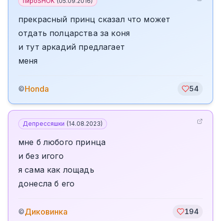
пироSHOK
(
05.09.2016
)
прекрасный принц сказал что может
отдать полцарства за коня
и тут аркадий предлагает
меня
Honda
©
54
Депрессяшки
(
14.08.2023
)
мне б любого принца
и без игого
я сама как лощадь
донесла б его
Диковинка
©
194