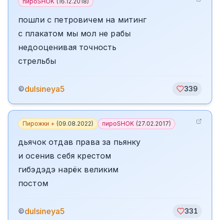
пироSHOK
(
16.12.2018
)
пошли с петровичем на митинг
с плакатом мы мол не рабы
недооценивая точность
стрельбы
dulsineya5
©
339
Пирожки +
(
09.08.2022
)
пироSHOK
(
27.02.2017
)
дьячок отдав права за пьянку
и осенив себя крестом
гибэдэдэ нарёк великим
постом
dulsineya5
©
331