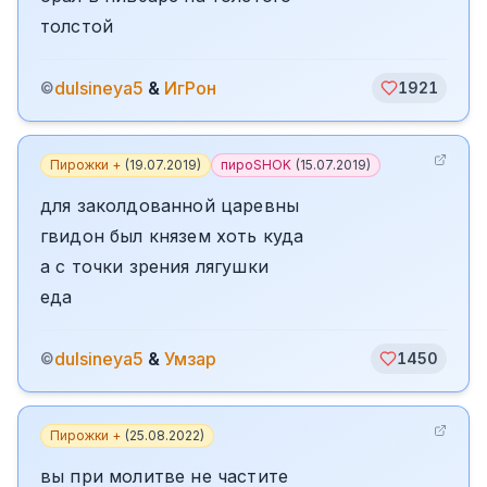
толстой
dulsineya5
&
ИгРон
©
1921
Пирожки +
(
19.07.2019
)
пироSHOK
(
15.07.2019
)
для заколдованной царевны
гвидон был князем хоть куда
а с точки зрения лягушки
еда
dulsineya5
&
Умзар
©
1450
Пирожки +
(
25.08.2022
)
вы при молитве не частите