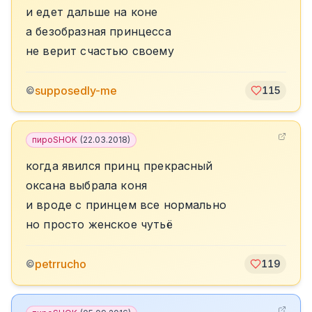
и едет дальше на коне
а безобразная принцесса
не верит счастью своему
supposedly-me
©
115
пироSHOK
(
22.03.2018
)
когда явился принц прекрасный
оксана выбрала коня
и вроде с принцем все нормально
но просто женское чутьё
petrrucho
©
119