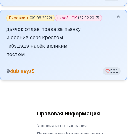
Пирожки +
(
09.08.2022
)
пироSHOK
(
27.02.2017
)
дьячок отдав права за пьянку
и осенив себя крестом
гибэдэдэ нарёк великим
постом
dulsineya5
©
331
Правовая информация
Условия использования
Политика конфиденциальности