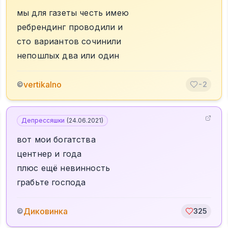
мы для газеты честь имею
ребрендинг проводили и
сто вариантов сочинили
непошлых два или один
vertikalno
©
-2
Депрессяшки
(
24.06.2021
)
вот мои богатства
центнер и года
плюс ещё невинность
грабьте господа
Диковинка
©
325