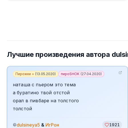
Лучшие произведения автора
duls
Пирожки +
(
13.05.2020
)
пироSHOK
(
27.04.2020
)
наташа с пьером это тема
а буратино твой отстой
орал в пивбаре на толстого
толстой
dulsineya5
&
ИгРон
©
1921