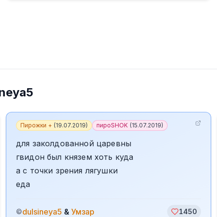
ineya5
Пирожки +
(
19.07.2019
)
пироSHOK
(
15.07.2019
)
для заколдованной царевны
гвидон был князем хоть куда
а с точки зрения лягушки
еда
dulsineya5
&
Умзар
©
1450