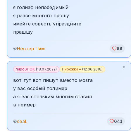
я голиаф непобедимый
я разве многого прошу
имейте совесть упраздните
прашшу
️Нестер Пим
©
88
пироSHOK
(
18.07.2022
)
Пирожки +
(
12.06.2018
)
вот тут вот пишут вместо мозга
у вас особый полимер
а я вас стольким многим ставил
в пример
seaL
©
641