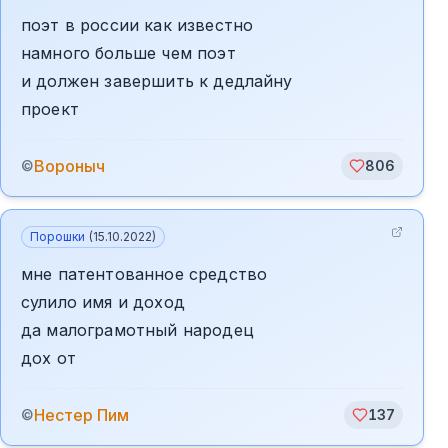
поэт в россии как известно
намного больше чем поэт
и должен завершить к дедлайну
проект
Вороныч
©
806
Порошки
(
15.10.2022
)
мне патентованное средство
сулило имя и доход
да малограмотный народец
дох от
️Нестер Пим
©
137