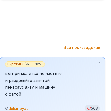
Все произведения →
Пирожки +
(
25.08.2022
)
вы при молитве не частите
и разделяйте запятой
пентхаус яхту и машину
с фатой
dulsineya5
©
563