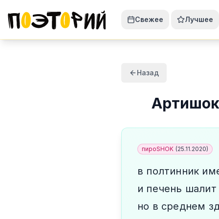
Свежее
Лучшее
Назад
Артишо
пироSHOK
(
25.11.2020
)
в полтинник им
и печень шалит
но в среднем з