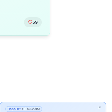
59
Порошки
(
10.03.2015
)