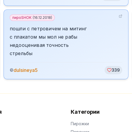
пироSHOK
(
16.12.2018
)
пошли с петровичем на митинг
с плакатом мы мол не рабы
недооценивая точность
стрельбы
dulsineya5
©
339
я
Категории
Пирожки
Порошки