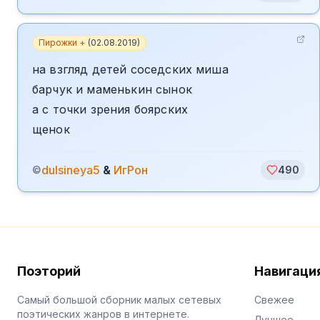
Пирожки +
(
02.08.2019
)
на взгляд детей соседских миша
барчук и маменькин сынок
а с точки зрения боярских
щенок
dulsineya5
&
ИгРон
©
490
Поэторий
Навигаци
Самый большой сборник малых сетевых
Свежее
поэтических жанров в интернете.
Лучшее