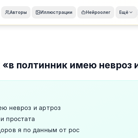
Авторы
Иллюстрации
Нейроолег
Ещё
к
«
в полтинник имею невроз 
ею невроз и артроз
 и простата
доров я по данным от рос