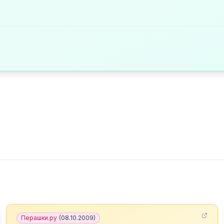
Перашки.ру
(
08.10.2009
)