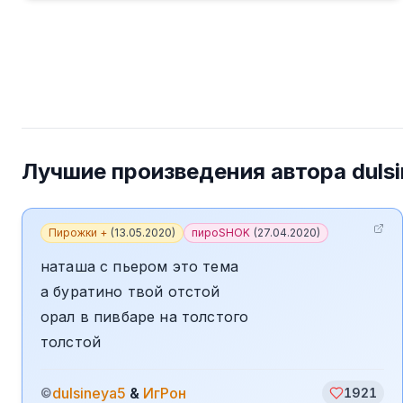
Лучшие произведения автора
duls
Пирожки +
(
13.05.2020
)
пироSHOK
(
27.04.2020
)
наташа с пьером это тема
а буратино твой отстой
орал в пивбаре на толстого
толстой
dulsineya5
&
ИгРон
©
1921