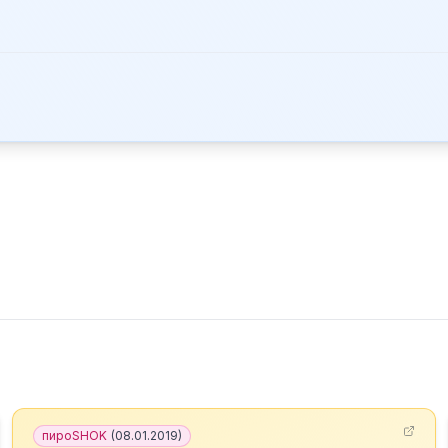
пироSHOK
(
08.01.2019
)