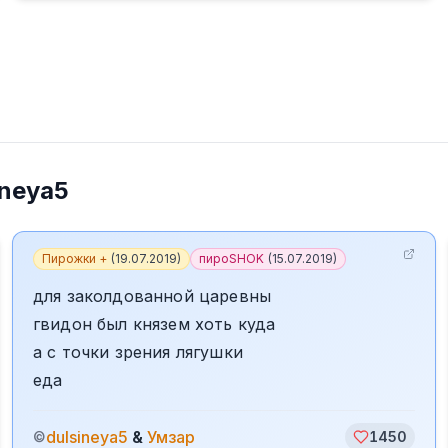
ineya5
Пирожки +
(
19.07.2019
)
пироSHOK
(
15.07.2019
)
для заколдованной царевны
гвидон был князем хоть куда
а с точки зрения лягушки
еда
dulsineya5
&
Умзар
©
1450