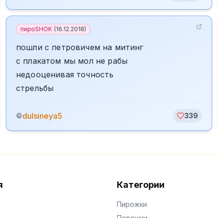
пироSHOK
(
16.12.2018
)
пошли с петровичем на митинг
с плакатом мы мол не рабы
недооценивая точность
стрельбы
dulsineya5
©
339
я
Категории
Пирожки
Порошки