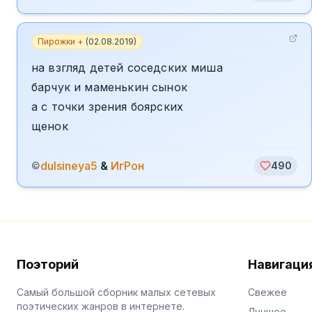
Пирожки +
(
02.08.2019
)
на взгляд детей соседских миша
барчук и маменькин сынок
а с точки зрения боярских
щенок
dulsineya5
&
ИгРон
©
490
Поэторий
Навигаци
Самый большой сборник малых сетевых
Свежее
поэтических жанров в интернете.
Лучшее