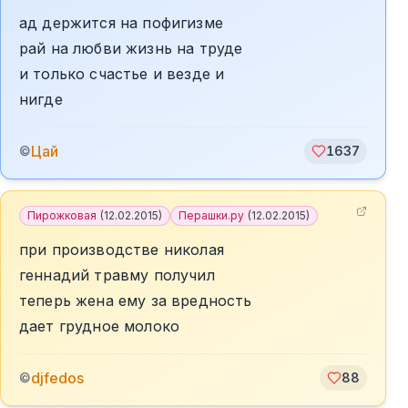
ад держится на пофигизме
рай на любви жизнь на труде
и только счастье и везде и
нигде
Цай
©
1637
Пирожковая
(
12.02.2015
)
Перашки.ру
(
12.02.2015
)
при производстве николая
геннадий травму получил
теперь жена ему за вредность
дает грудное молоко
djfedos
©
88