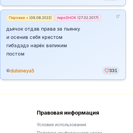
Пирожки +
(
09.08.2022
)
пироSHOK
(
27.02.2017
)
дьячок отдав права за пьянку
и осенив себя крестом
гибэдэдэ нарёк великим
постом
dulsineya5
©
331
Правовая информация
Условия использования
Политика конфиденциальности