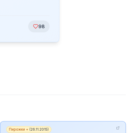
98
Пирожки +
(
26.11.2015
)