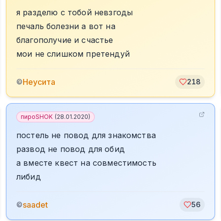
я разделю с тобой невзгоды
печаль болезни а вот на
благополучие и счастье
мои не слишком претендуй
Неусита
©
218
пироSHOK
(
28.01.2020
)
постель не повод для знакомства
развод не повод для обид
а вместе квест на совместимость
либид
saadet
©
56