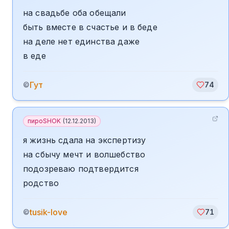
на свадьбе оба обещали
быть вместе в счастье и в беде
на деле нет единства даже
в еде
Гут
©
74
пироSHOK
(
12.12.2013
)
я жизнь сдала на экспертизу
на сбычу мечт и волшебство
подозреваю подтвердится
родство
tusik-love
©
71