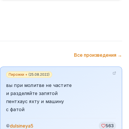
Все произведения →
Пирожки +
(
25.08.2022
)
вы при молитве не частите
и разделяйте запятой
пентхаус яхту и машину
с фатой
dulsineya5
©
563