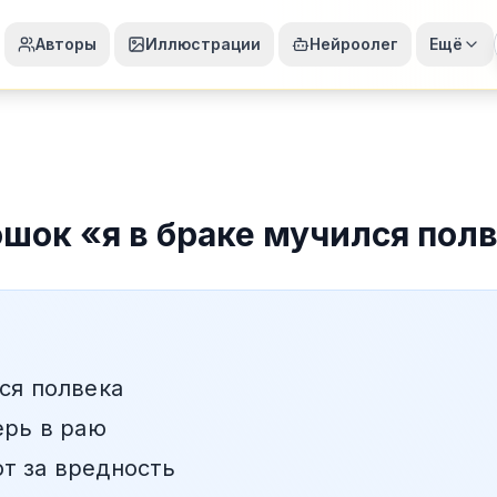
Авторы
Иллюстрации
Нейроолег
Ещё
ошок
«
я в браке мучился пол
ся полвека
ерь в раю
т за вредность