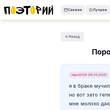
Свежее
Лучшее
Назад
Пор
пироSHOK
(
05.03.2020
)
я в браке мучил
но вот зато теп
мне молоко даю