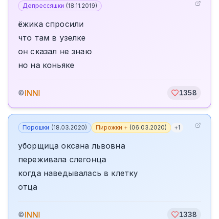
Депрессяшки
(
18.11.2019
)
ёжика спросили
что там в узелке
он сказал не знаю
но на коньяке
INNI
©
1358
Порошки
(
18.03.2020
)
Пирожки +
(
06.03.2020
)
+
1
уборщица оксана львовна
переживала слегонца
когда наведывалась в клетку
отца
INNI
©
1338