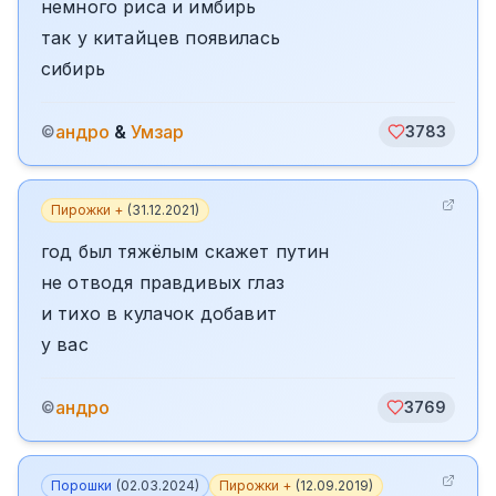
немного риса и имбирь
так у китайцев появилась
сибирь
андро
&
Умзар
©
3783
Пирожки +
(
31.12.2021
)
год был тяжёлым скажет путин
не отводя правдивых глаз
и тихо в кулачок добавит
у вас
андро
©
3769
Порошки
(
02.03.2024
)
Пирожки +
(
12.09.2019
)