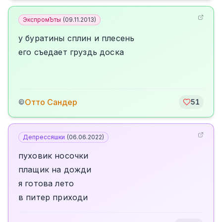
ЭкспромЪты
(
09.11.2013
)
у буратины сплин и плесень
его съедает груздь доска
Отто Сандер
©
51
Депрессяшки
(
06.06.2022
)
пуховик носочки
плащик на дожди
я готова лето
в питер приходи