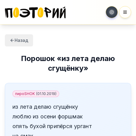
Мен
Назад
Порошок
«
из лета делаю
сгущёнку
»
пироSHOK
(
01.10.2019
)
из лета делаю сгущёнку
люблю из осени форшмак
опять бухой припёрся ургант
на смак