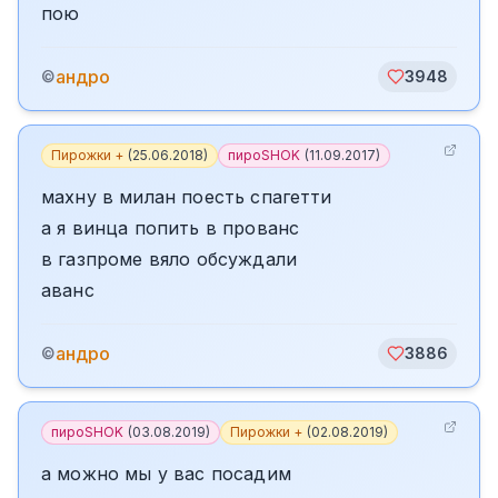
пою
андро
©
3948
Пирожки +
(
25.06.2018
)
пироSHOK
(
11.09.2017
)
махну в милан поесть спагетти
а я винца попить в прованс
в газпроме вяло обсуждали
аванс
андро
©
3886
пироSHOK
(
03.08.2019
)
Пирожки +
(
02.08.2019
)
а можно мы у вас посадим