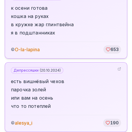
к осени готова
кошка на руках
в кружке жар глинтвейна
я в подштанниках
O-la-lapina
©
653
Депрессяшки
(
20.10.2024
)
есть вишнёвый чехов
парочка золей
или вам на осень
что то потеплей
alesya_i
©
190