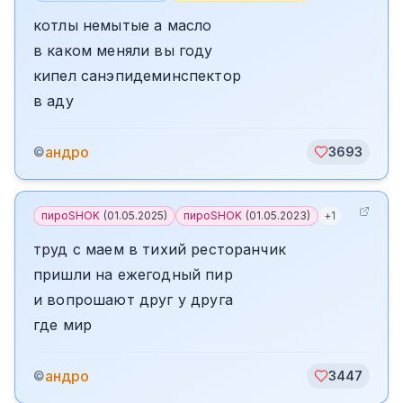
котлы немытые а масло
в каком меняли вы году
кипел санэпидеминспектор
в аду
андро
©
3693
пироSHOK
(
01.05.2025
)
пироSHOK
(
01.05.2023
)
+
1
труд с маем в тихий ресторанчик
пришли на ежегодный пир
и вопрошают друг у друга
где мир
андро
©
3447