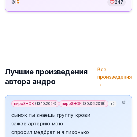
IR
©
247
Все
Лучшие произведения
произведения
автора
андро
→
пироSHOK
(
13.10.2024
)
пироSHOK
(
30.06.2018
)
+
2
сынок ты знаешь группу крови
зажав артерию мою
спросил медбрат и я тихонько