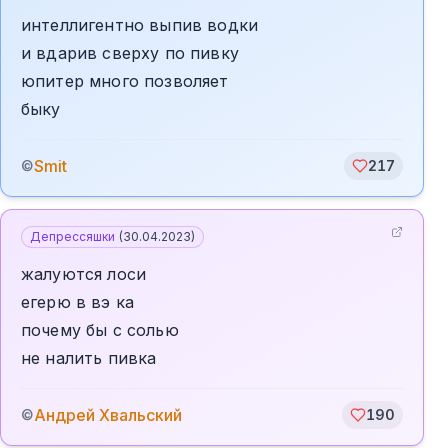
интеллигентно выпив водки
и вдарив сверху по пивку
юпитер много позволяет
быку
Smit
©
217
Депрессяшки
(
30.04.2023
)
жалуются лоси
егерю в вэ ка
почему бы с солью
не налить пивка
Андрей Хвальский
©
190