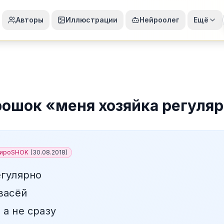
Авторы
Иллюстрации
Нейроолег
Ещё
рошок
«
меня хозяйка регуля
пироSHOK
(
30.08.2018
)
егулярно
васёй
 а не сразу