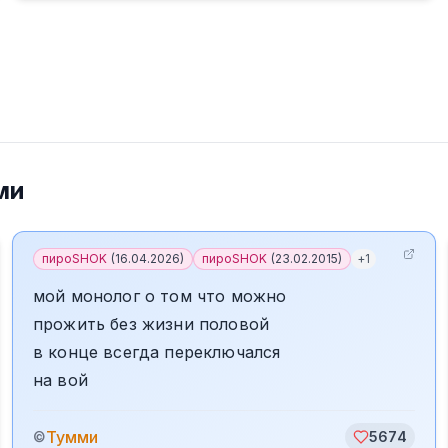
ми
пироSHOK
(
16.04.2026
)
пироSHOK
(
23.02.2015
)
+
1
мой монолог о том что можно
прожить без жизни половой
в конце всегда переключался
на вой
Тумми
©
5674