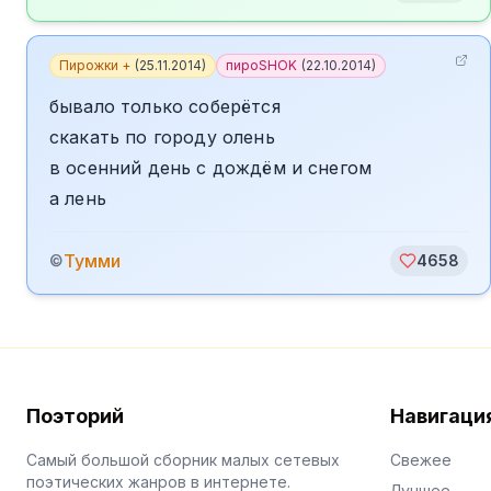
Пирожки +
(
25.11.2014
)
пироSHOK
(
22.10.2014
)
бывало только соберётся
скакать по городу олень
в осенний день с дождём и снегом
а лень
Тумми
©
4658
Поэторий
Навигаци
Самый большой сборник малых сетевых
Свежее
поэтических жанров в интернете.
Лучшее