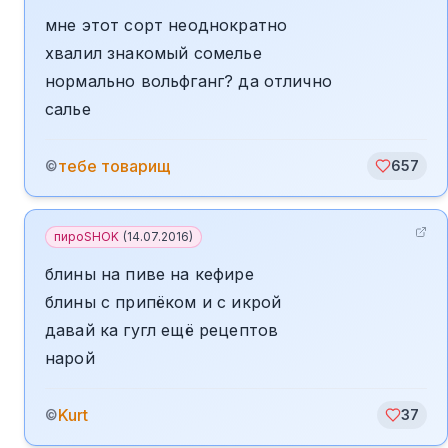
мне этот сорт неоднократно
хвалил знакомый сомелье
нормально вольфганг? да отлично
салье
тебе товарищ
©
657
пироSHOK
(
14.07.2016
)
блины на пиве на кефире
блины с припёком и с икрой
давай ка гугл ещё рецептов
нарой
Kurt
©
37