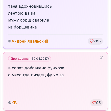
таня вдохновившись
лентою вэ ка
мужу борщ сварила
из борщевика
Андрей Хвальский
©
788
Две девятки
(
30.04.2017
)
в салат добавлена фунчоза
а мясо где пиздец фу чо за
КВ
©
95