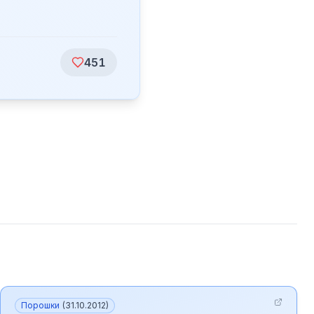
451
Порошки
(
31.10.2012
)