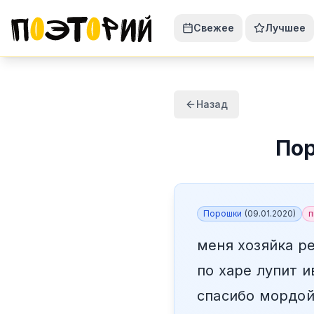
Свежее
Лучшее
Назад
По
Порошки
(
09.01.2020
)
меня хозяйка р
по харе лупит и
спасибо мордой