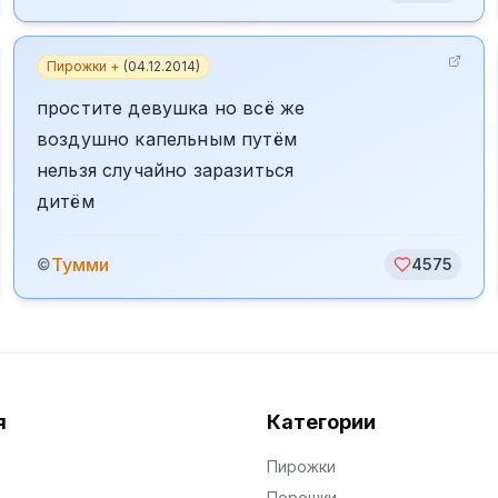
Пирожки +
(
04.12.2014
)
простите девушка но всё же
воздушно капельным путём
нельзя случайно заразиться
дитём
Тумми
©
4575
я
Категории
Пирожки
Порошки