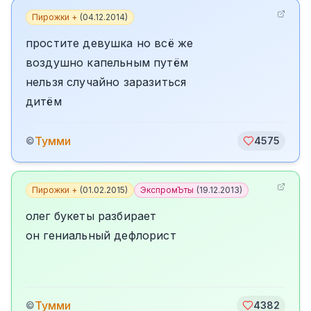
Пирожки +
(
04.12.2014
)
простите девушка но всё же
воздушно капельным путём
нельзя случайно заразиться
дитём
Тумми
©
4575
Пирожки +
(
01.02.2015
)
ЭкспромЪты
(
19.12.2013
)
олег букеты разбирает
он гениальный дефлорист
Тумми
©
4382