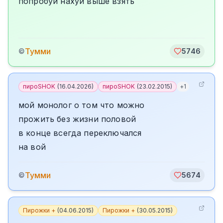
попробуй нахуй выше взять
Тумми
©
5746
пироSHOK
(
16.04.2026
)
пироSHOK
(
23.02.2015
)
+
1
мой монолог о том что можно
прожить без жизни половой
в конце всегда переключался
на вой
Тумми
©
5674
Пирожки +
(
04.06.2015
)
Пирожки +
(
30.05.2015
)