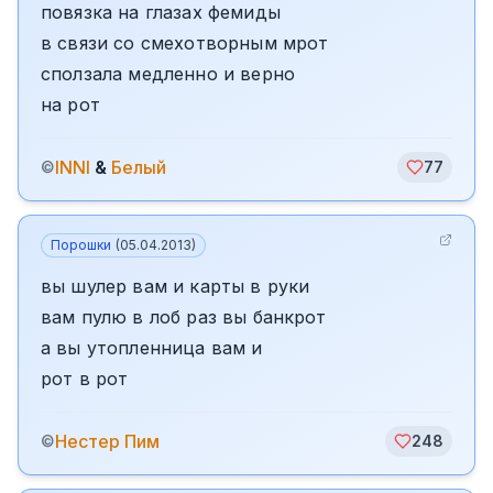
повязка на глазах фемиды
в связи со смехотворным мрот
сползала медленно и верно
на рот
INNI
&
Белый
©
77
Порошки
(
05.04.2013
)
вы шулер вам и карты в руки
вам пулю в лоб раз вы банкрот
а вы утопленница вам и
рот в рот
️Нестер Пим
©
248