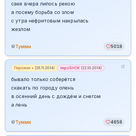
саке вчера лилось рекою
а посему борьба со злом
с утра нефритовым накрылась
жезлом
Тумми
©
5018
Пирожки +
(
25.11.2014
)
пироSHOK
(
22.10.2014
)
бывало только соберётся
скакать по городу олень
в осенний день с дождём и снегом
а лень
Тумми
©
4658