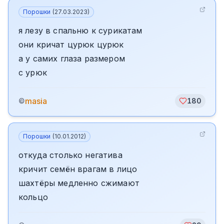
Порошки
(
27.03.2023
)
я лезу в спальню к сурикатам
они кричат цурюк цурюк
а у самих глаза размером
с урюк
masia
©
180
Порошки
(
10.01.2012
)
откуда столько негатива
кричит семён врагам в лицо
шахтёры медленно сжимают
кольцо