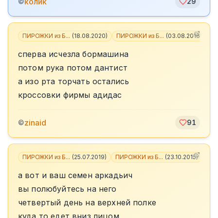
колик
©
29
ПИРОЖКИ из Б...
(
18.08.2020
)
ПИРОЖКИ из Б...
(
03.08.2016
)
сперва исчезла бормашина
потом рука потом дантист
а изо рта торчать остались
кроссовки фирмы адидас
zinaid
©
91
ПИРОЖКИ из Б...
(
25.07.2019
)
ПИРОЖКИ из Б...
(
23.10.2015
)
+
2
а вот и ваш семен аркадьич
вы полюбуйтесь на него
четвертый день на верхней полке
куда то едет вниз лицом