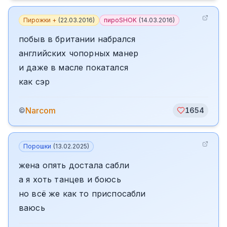
Пирожки +
(
22.03.2016
)
пироSHOK
(
14.03.2016
)
побыв в британии набрался
английских чопорных манер
и даже в масле покатался
как сэр
Narcom
©
1654
Порошки
(
13.02.2025
)
жена опять достала сабли
а я хоть танцев и боюсь
но всё же как то приспосабли
ваюсь