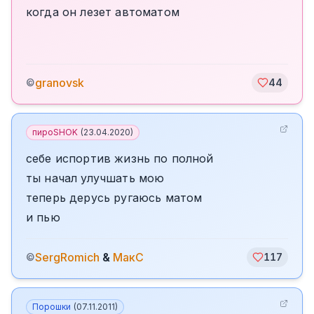
когда он лезет автоматом
granovsk
©
44
пироSHOK
(
23.04.2020
)
себе испортив жизнь по полной
ты начал улучшать мою
теперь дерусь ругаюсь матом
и пью
SergRomich
&
МакС
©
117
Порошки
(
07.11.2011
)