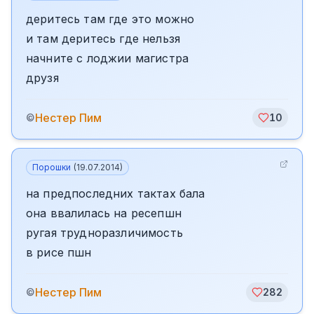
деритесь там где это можно
и там деритесь где нельзя
начните с лоджии магистра
друзя
️Нестер Пим
©
10
Порошки
(
19.07.2014
)
на предпоследних тактах бала
она ввалилась на ресепшн
ругая трудноразличимость
в рисе пшн
️Нестер Пим
©
282