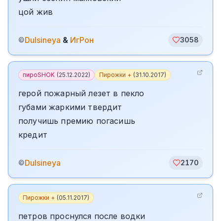
цой жив
Dulsineya
&
ИгРон
©
3058
пироSHOK
(
25.12.2022
)
Пирожки +
(
31.10.2017
)
герой пожарный лезет в пекло
губами жаркими твердит
получишь премию погасишь
кредит
Dulsineya
©
2170
Пирожки +
(
05.11.2017
)
петров проснулся после водки