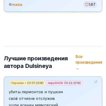
masia
©
187
Все
Лучшие произведения
произведения
автора
Dulsineya
→
Пирожки +
(
21.07.2018
)
пироSHOK
(
10.02.2018
)
убиты лермонтов и пушкин
своё отчизне отслужив
ушли есенин маяковский