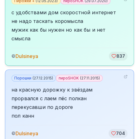
Пирожки +
(
12.05.2023
)
пироSHOK
(
29.07.2020
)
с удобствами дом скоростной интернет
не надо таскать коромысла
мужик как бы нужен но как бы и нет
смысла
Dulsineya
©
837
Порошки
(
27.12.2015
)
пироSHOK
(
27.11.2015
)
на красную дорожку к звёздам
прорвался с лаем пёс полкан
перекусавши по дороге
пол канн
Dulsineya
©
704