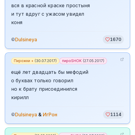
вся в красной краске простыня
и тут вдруг с ужасом увидел
коня
Dulsineya
©
1670
Пирожки +
(
30.07.2017
)
пироSHOK
(
27.05.2017
)
ещё лет двадцать бы мефодий
о буквах только говорил
но к брату присоединился
кирилл
Dulsineya
&
ИгРон
©
1114