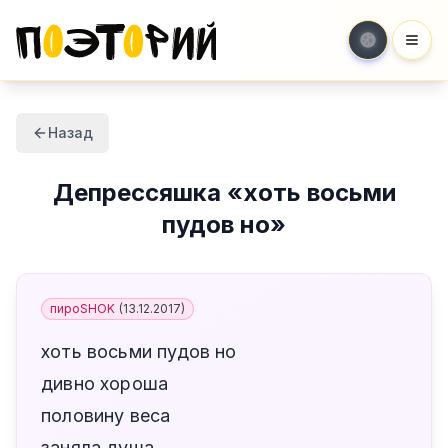
Мен
Назад
Депрессяшка
«
хоть восьми
пудов но
»
пироSHOK
(
13.12.2017
)
хоть восьми пудов но
дивно хороша
половину веса
заняла душа