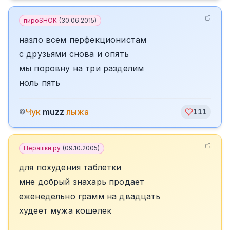
пироSHOK
(
30.06.2015
)
назло всем перфекционистам
с друзьями снова и опять
мы поровну на три разделим
ноль пять
Чук
muzz
лыжа
©
111
Перашки.ру
(
09.10.2005
)
для похудения таблетки
мне добрый знахарь продает
еженедельно грамм на двадцать
худеет мужа кошелек