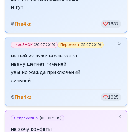
и тут
Пти4ка
©
1837
пироSHOK
(
20.07.2019
)
Пирожки +
(
15.07.2019
)
не пей из лужи возле загса
ивану шепчет гименей
увы но жажда приключений
сильней
Пти4ка
©
1025
Депрессяшки
(
08.03.2019
)
не хочу конфеты