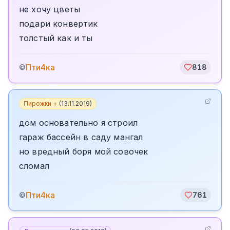
не хочу цветы
подари конвертик
толстый как и ты
Пти4ка
©
818
Пирожки +
(
13.11.2019
)
дом основательно я строил
гараж бассейн в саду мангал
но вредный боря мой совочек
сломал
Пти4ка
©
761