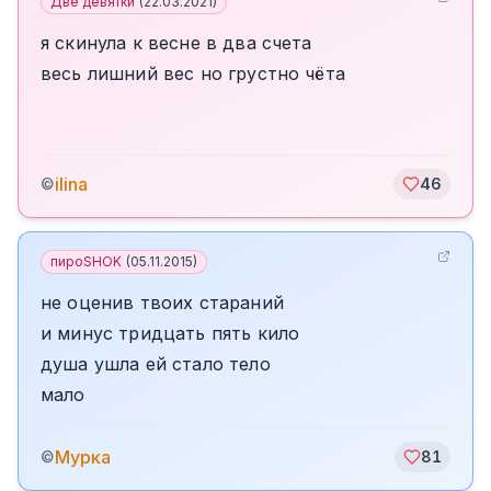
Две девятки
(
22.03.2021
)
я скинула к весне в два счета
весь лишний вес но грустно чёта
ilina
©
46
пироSHOK
(
05.11.2015
)
не оценив твоих стараний
и минус тридцать пять кило
душа ушла ей стало тело
мало
Мурка
©
81