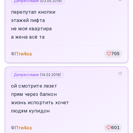
Депрессяшки
(
03.05.2019
)
перепутал кнопки
этажей лифта
не моя квартира
а жена всё та
Пти4ка
©
705
Депрессяшки
(
14.02.2019
)
ой смотрите лезет
прям через балкон
жизнь испортить хочет
людям купидон
Пти4ка
©
601