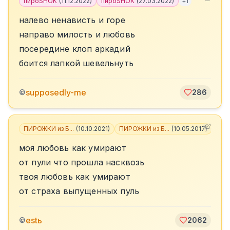
пироSHOK
(
11.12.2022
)
пироSHOK
(
27.03.2022
)
+
1
налево ненависть и горе
направо милость и любовь
посередине клоп аркадий
боится лапкой шевельнуть
supposedly-me
©
286
ПИРОЖКИ из Б...
(
10.10.2021
)
ПИРОЖКИ из Б...
(
10.05.2017
)
+
2
моя любовь как умирают
от пули что прошла насквозь
твоя любовь как умирают
от страха выпущенных пуль
estь
©
2062