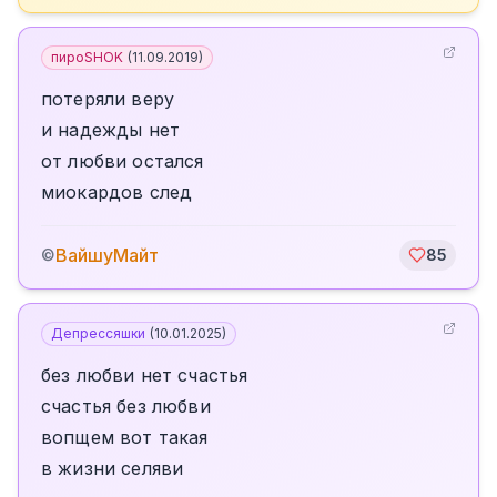
пироSHOK
(
11.09.2019
)
потеряли веру
и надежды нет
от любви остался
миокардов след
ВайшуМайт
©
85
Депрессяшки
(
10.01.2025
)
без любви нет счастья
счастья без любви
вопщем вот такая
в жизни селяви