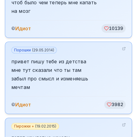
чтоб было чем теперь мне капать
на мозг
Идиот
©
10139
Порошки
(
29.05.2014
)
привет пишу тебе из детства
мне тут сказали что ты там
забыл про смысл и изменяешь
мечтам
Идиот
©
3982
Пирожки +
(
19.02.2015
)