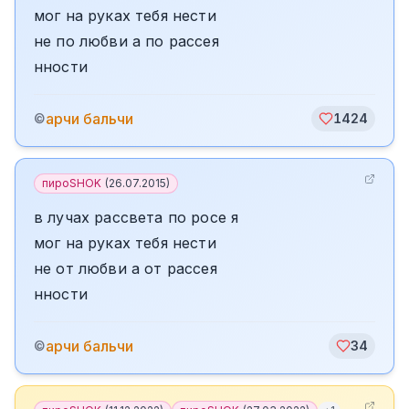
мог на руках тебя нести
не по любви а по рассея
нности
арчи бальчи
©
1424
пироSHOK
(
26.07.2015
)
в лучах рассвета по росе я
мог на руках тебя нести
не от любви а от рассея
нности
арчи бальчи
©
34