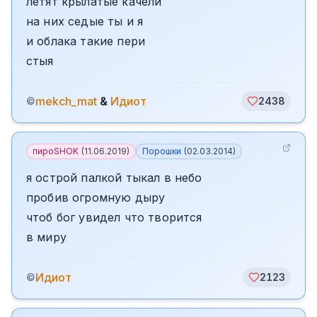
летят крылатые качели
на них седые ты и я
и облака такие пери
стыя
mekch_mat
&
Идиот
©
2438
пироSHOK
(
11.06.2019
)
Порошки
(
02.03.2014
)
я острой палкой тыкал в небо
пробив огромную дыру
чтоб бог увидел что творится
в миру
Идиот
©
2123