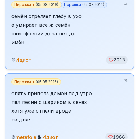
Пирожки +
(
05.08.2019
)
Порошки
(
25.07.2014
)
семён стреляет глебу в ухо
а умирает всё ж семён
шизофрении дела нет до
имён
Идиот
©
2013
Пирожки +
(
05.05.2016
)
опять приполз домой под утро
пел песни с шариком в сенях
хотя уже отпели вроде
на днях
metafola
&
Идиот
©
1968