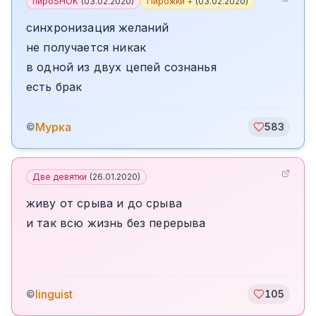
пироSHOK
(
03.02.2020
)
Пирожки +
(
03.02.2020
)
синхронизация желаний
не получается никак
в одной из двух цепей сознанья
есть брак
Мурка
©
583
Две девятки
(
26.01.2020
)
живу от срыва и до срыва
и так всю жизнь без перерыва
linguist
©
105