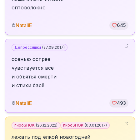
оптоволокно
NataliE
©
645
Депрессяшки
(
27.09.2017
)
осенью острее
чувствуется всё
и объятья смерти
и стихи басё
NataliE
©
493
пироSHOK
(
26.12.2022
)
пироSHOK
(
03.01.2017
)
лежать под ёлкой новогодней