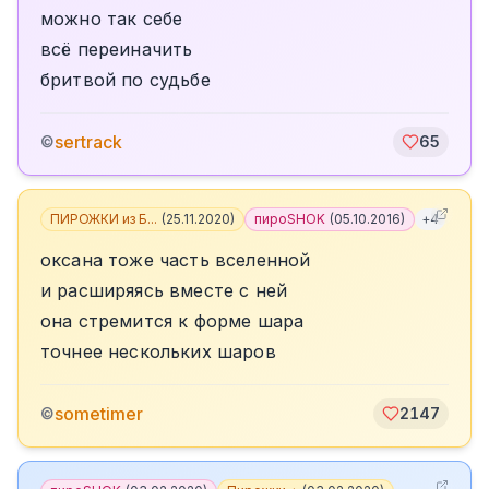
можно так себе
всё переиначить
бритвой по судьбе
sertrack
©
65
ПИРОЖКИ из Б...
(
25.11.2020
)
пироSHOK
(
05.10.2016
)
+
4
оксана тоже часть вселенной
и расширяясь вместе с ней
она стремится к форме шара
точнее нескольких шаров
sometimer
©
2147