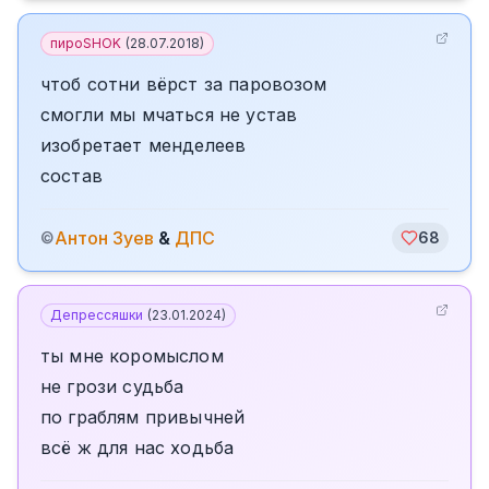
пироSHOK
(
28.07.2018
)
чтоб сотни вёрст за паровозом
смогли мы мчаться не устав
изобретает менделеев
состав
Антон Зуев
&
ДПС
©
68
Депрессяшки
(
23.01.2024
)
ты мне коромыслом
не грози судьба
по граблям привычней
всё ж для нас ходьба