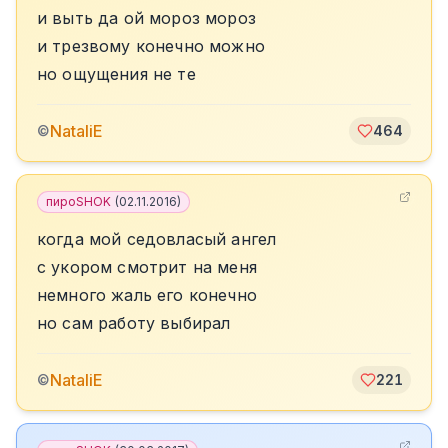
и выть да ой мороз мороз
и трезвому конечно можно
но ощущения не те
NataliE
©
464
пироSHOK
(
02.11.2016
)
когда мой седовласый ангел
с укором смотрит на меня
немного жаль его конечно
но сам работу выбирал
NataliE
©
221