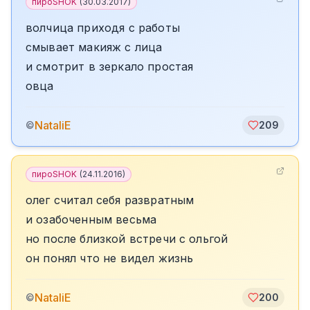
пироSHOK
(
30.03.2017
)
волчица приходя с работы
смывает макияж с лица
и смотрит в зеркало простая
овца
NataliE
©
209
пироSHOK
(
24.11.2016
)
олег считал себя развратным
и озабоченным весьма
но после близкой встречи с ольгой
он понял что не видел жизнь
NataliE
©
200