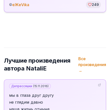
еЖеVika
©
249
Все
Лучшие произведения
произведения
автора
NataliE
→
Депрессяшки
(
15.11.2016
)
мы в глаза друг другу
не глядим давно
наша жизнь отныне