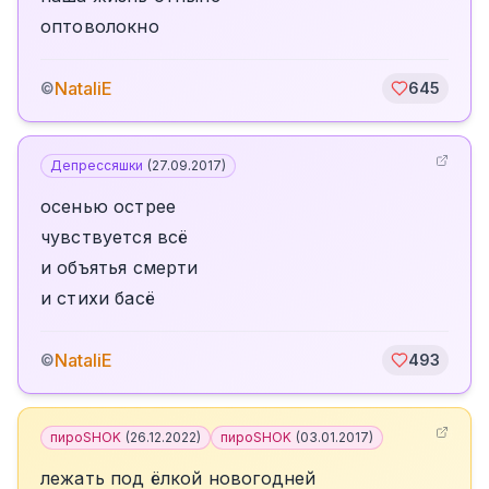
оптоволокно
NataliE
©
645
Депрессяшки
(
27.09.2017
)
осенью острее
чувствуется всё
и объятья смерти
и стихи басё
NataliE
©
493
пироSHOK
(
26.12.2022
)
пироSHOK
(
03.01.2017
)
лежать под ёлкой новогодней