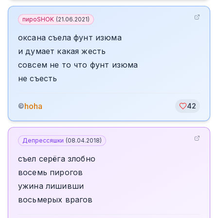
пироSHOK
(
21.06.2021
)
оксана съела фунт изюма
и думает какая жесть
совсем не то что фунт изюма
не съесть
hoha
©
42
Депрессяшки
(
08.04.2018
)
съел серёга злобно
восемь пирогов
ужина лишивши
восьмерых врагов