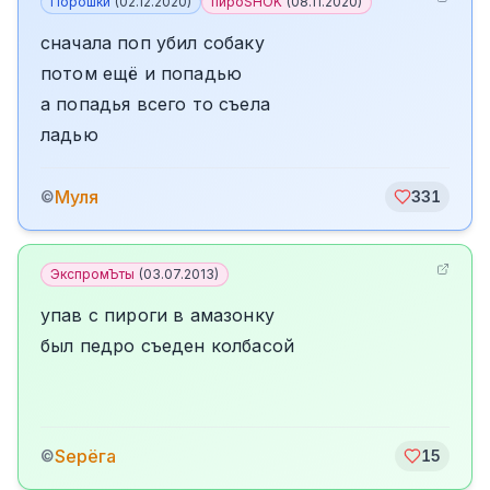
Порошки
(
02.12.2020
)
пироSHOK
(
08.11.2020
)
сначала поп убил собаку
потом ещё и попадью
а попадья всего то съела
ладью
Муля
©
331
ЭкспромЪты
(
03.07.2013
)
упав с пироги в амазонку
был педро съеден колбасой
Sерёга
©
15