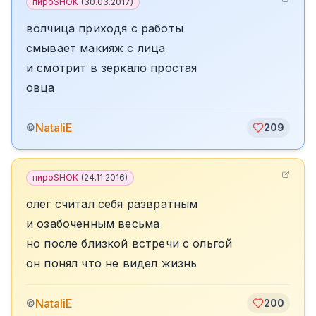
пироSHOK
(
30.03.2017
)
волчица приходя с работы
смывает макияж с лица
и смотрит в зеркало простая
овца
NataliE
©
209
пироSHOK
(
24.11.2016
)
олег считал себя развратным
и озабоченным весьма
но после близкой встречи с ольгой
он понял что не видел жизнь
NataliE
©
200