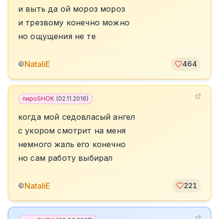
и выть да ой мороз мороз
и трезвому конечно можно
но ощущения не те
NataliE
©
464
пироSHOK
(
02.11.2016
)
когда мой седовласый ангел
с укором смотрит на меня
немного жаль его конечно
но сам работу выбирал
NataliE
©
221