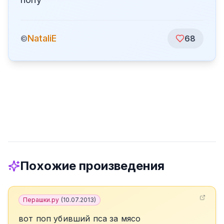
NataliE
©
68
Похожие произведения
Перашки.ру
(
10.07.2013
)
вот поп убивший пса за мясо