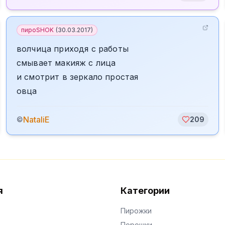
пироSHOK
(
30.03.2017
)
волчица приходя с работы
смывает макияж с лица
и смотрит в зеркало простая
овца
NataliE
©
209
я
Категории
Пирожки
Порошки