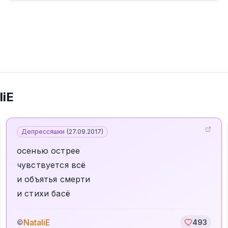
liE
Депрессяшки
(
27.09.2017
)
осенью острее
чувствуется всё
и объятья смерти
и стихи басё
NataliE
©
493