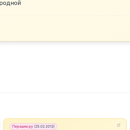
 родной
Перашки.ру
(
25.02.2012
)