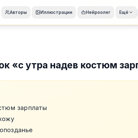
Авторы
Иллюстрации
Нейроолег
Ещё
ок
«
с утра надев костюм за
остюм зарплаты
ихожу
опозданье