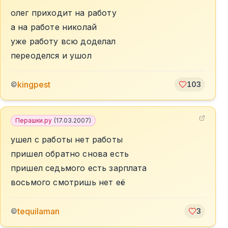
олег приходит на работу
а на работе николай
уже работу всю доделал
переоделся и ушол
kingpest
©
103
Перашки.ру
(
17.03.2007
)
ушел с работы нет работы
пришел обратно снова есть
пришел седьмого есть зарплата
восьмого смотришь нет её
tequilaman
©
3