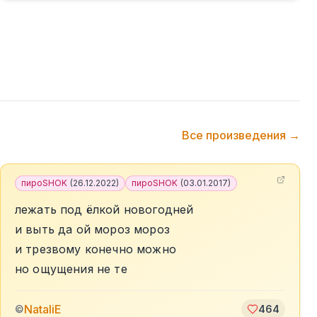
Все произведения →
пироSHOK
(
26.12.2022
)
пироSHOK
(
03.01.2017
)
лежать под ёлкой новогодней
и выть да ой мороз мороз
и трезвому конечно можно
но ощущения не те
NataliE
©
464