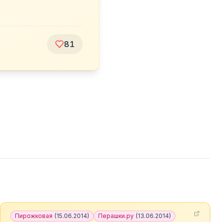
81
Пирожковая
(
15.06.2014
)
Перашки.ру
(
13.06.2014
)