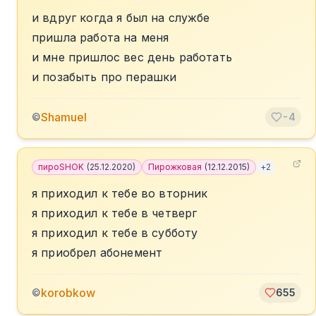
и вдруг когда я был на службе
пришла работа на меня
и мне пришлос вес день работать
и позабыть про перашки
Shamuel
©
-4
пироSHOK
(
25.12.2020
)
Пирожковая
(
12.12.2015
)
+
2
я приходил к тебе во вторник
я приходил к тебе в четверг
я приходил к тебе в субботу
я приобрел абонемент
korobkow
©
655