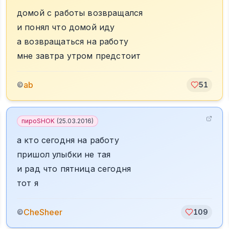
домой с работы возвращался
и понял что домой иду
а возвращаться на работу
мне завтра утром предстоит
ab
©
51
пироSHOK
(
25.03.2016
)
а кто сегодня на работу
пришол улыбки не тая
и рад что пятница сегодня
тот я
CheSheer
©
109