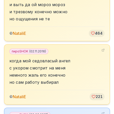
и выть да ой мороз мороз
и трезвому конечно можно
но ощущения не те
NataliE
©
464
пироSHOK
(
02.11.2016
)
когда мой седовласый ангел
с укором смотрит на меня
немного жаль его конечно
но сам работу выбирал
NataliE
©
221