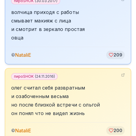
пироSHOK
(
30.03.2017
)
волчица приходя с работы
смывает макияж с лица
и смотрит в зеркало простая
овца
NataliE
©
209
пироSHOK
(
24.11.2016
)
олег считал себя развратным
и озабоченным весьма
но после близкой встречи с ольгой
он понял что не видел жизнь
NataliE
©
200