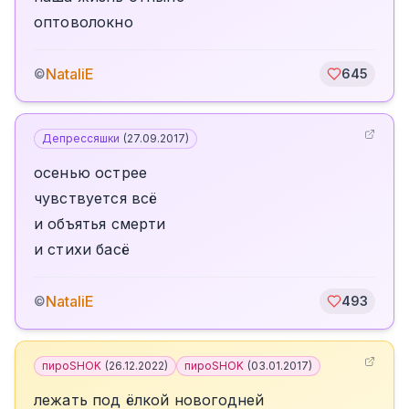
оптоволокно
NataliE
©
645
Депрессяшки
(
27.09.2017
)
осенью острее
чувствуется всё
и объятья смерти
и стихи басё
NataliE
©
493
пироSHOK
(
26.12.2022
)
пироSHOK
(
03.01.2017
)
лежать под ёлкой новогодней