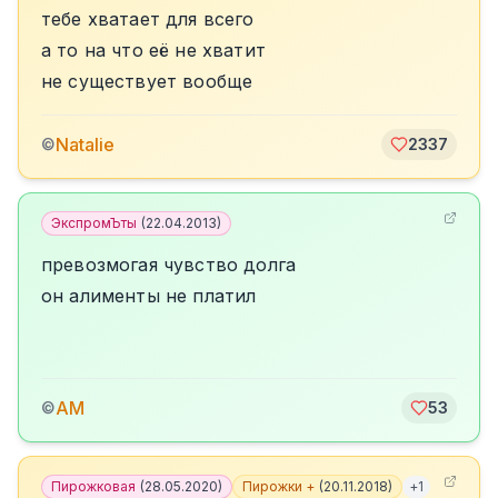
тебе хватает для всего
а то на что её не хватит
не существует вообще
Natalie
©
2337
ЭкспромЪты
(
22.04.2013
)
превозмогая чувство долга
он алименты не платил
АМ
©
53
Пирожковая
(
28.05.2020
)
Пирожки +
(
20.11.2018
)
+
1