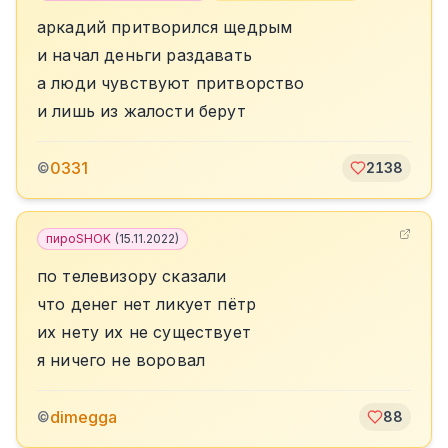
аркадий притворился щедрым
и начал деньги раздавать
а люди чувствуют притворство
и лишь из жалости берут
0331
©
2138
пироSHOK
(
15.11.2022
)
по телевизору сказали
что денег нет ликует пётр
их нету их не существует
я ничего не воровал
dimegga
©
88