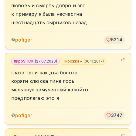
любовь и смерть добро и зло
к примеру я была несчастна
шестнадцать сырников назад
pofiger
©
5214
пироSHOK
(
27.07.2020
)
Пирожки +
(
06.11.2017
)
глаза твои как два болота
коряги клюква тина лось
мелькнул замученный какойто
предполагаю это я
pofiger
©
3747