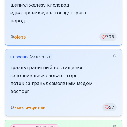
шепнул железу кислород
едва проникнув в толщу горных
пород
oless
©
798
Порошки
(
23.02.2012
)
грааль гранитный восхищенья
заполнившись слова отторг
потек за грань безмолвным медом
восторг
хмели-сунели
©
37