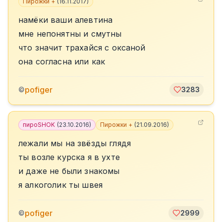
Пирожки +
(
16.11.2017
)
намёки ваши алевтина
мне непонятны и смутны
что значит трахайся с оксаной
она согласна или как
pofiger
©
3283
пироSHOK
(
23.10.2016
)
Пирожки +
(
21.09.2016
)
лежали мы на звёзды глядя
ты возле курска я в ухте
и даже не были знакомы
я алкоголик ты швея
pofiger
©
2999