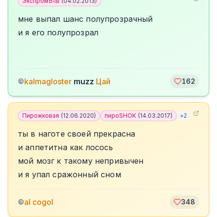
ЭкспромЪты
(
04.02.2013
)
мне выпал шанс полупрозрачный
и я его полупрозрал
kalmagloster
muzz
Цай
©
162
Пирожковая
(
12.06.2020
)
пироSHOK
(
14.03.2017
)
+
2
ты в наготе своей прекрасна
и аппетитна как лосось
мой мозг к такому непривычен
и я упал сражонный сном
al cogol
©
348