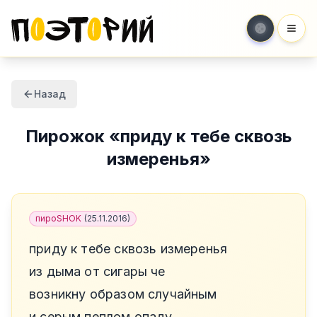
Мен
Назад
Пирожок
«
приду к тебе сквозь
измеренья
»
пироSHOK
(
25.11.2016
)
приду к тебе сквозь измеренья
из дыма от сигары че
возникну образом случайным
и серым пеплом опаду