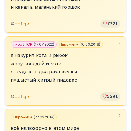
и какал в маленький горшок
pofiger
©
7221
пироSHOK
(
17.07.2022
)
Пирожки +
(
16.03.2018
)
я накурил кота и рыбок
жену соседей и кота
откуда кот два раза взялся
пушыстый хитрый пидарас
pofiger
©
5591
Пирожки +
(
22.02.2018
)
всё иллюзорно в этом мире