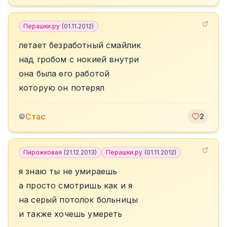
Перашки.ру
(
01.11.2012
)
летает безработный смайлик
над гробом с нокией внутри
она была его работой
которую он потерял
Стас
©
2
Пирожковая
(
21.12.2013
)
Перашки.ру
(
01.11.2012
)
я знаю ты не умираешь
а просто смотришь как и я
на серый потолок больницы
и также хочешь умереть