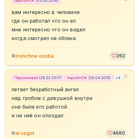
пироSHOK
(
03.05.2016
)
вам интересно в человеке
где он работал что он ел
мне интересно что он видел
когда смотрел на облака
ironichna-osoba
©
262
Пирожковая
(
28.02.2017
)
пироSHOK
(
29.04.2015
)
+
4
летает безработный ангел
над гробом с девушкой внутри
она была его работой
и на неё он опоздал
al cogol
©
4680