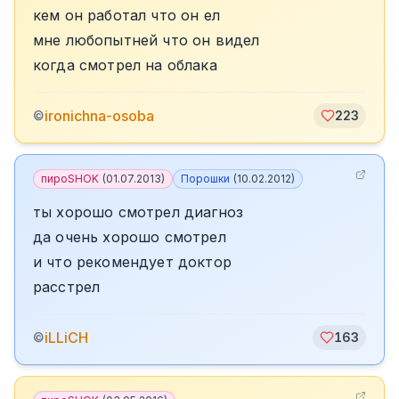
кем он работал что он ел
мне любопытней что он видел
когда смотрел на облака
ironichna-osoba
©
223
пироSHOK
(
01.07.2013
)
Порошки
(
10.02.2012
)
ты хорошо смотрел диагноз
да очень хорошо смотрел
и что рекомендует доктор
расстрел
iLLiCH
©
163