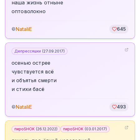
наша жизнь отныне
оптоволокно
NataliE
©
645
Депрессяшки
(
27.09.2017
)
осенью острее
чувствуется всё
и объятья смерти
и стихи басё
NataliE
©
493
пироSHOK
(
26.12.2022
)
пироSHOK
(
03.01.2017
)