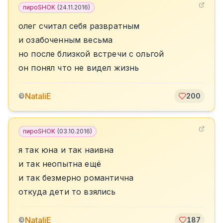
пироSHOK
(
24.11.2016
)
олег считал себя развратным
и озабоченным весьма
но после близкой встречи с ольгой
он понял что не видел жизнь
NataliE
©
200
пироSHOK
(
03.10.2016
)
я так юна и так наивна
и так неопытна ещё
и так безмерно романтична
откуда дети то взялись
NataliE
©
187