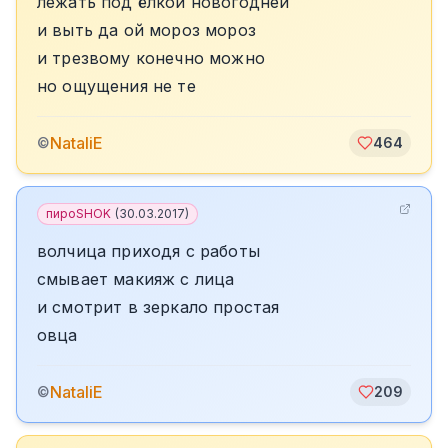
лежать под ёлкой новогодней
и выть да ой мороз мороз
и трезвому конечно можно
но ощущения не те
NataliE
©
464
пироSHOK
(
30.03.2017
)
волчица приходя с работы
смывает макияж с лица
и смотрит в зеркало простая
овца
NataliE
©
209