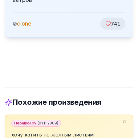
clone
©
741
Похожие произведения
Перашки.ру
(
01.11.2009
)
хочу катить по жолтым листьям