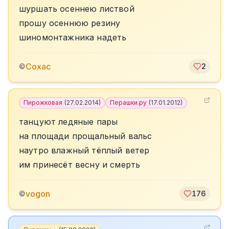
шуршать осеннею листвой
прошу осеннюю резину
шиномонтажника надеть
Сохас
©
2
Пирожковая
(
27.02.2014
)
Перашки.ру
(
17.01.2012
)
танцуют ледяные пары
на площади прощальный вальс
наутро влажный тёплый ветер
им принесёт весну и смерть
vogon
©
176