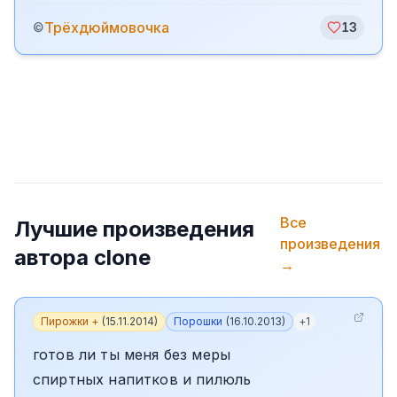
️Трёхдюймовочка
©
13
Все
Лучшие произведения
произведения
автора
clone
→
Пирожки +
(
15.11.2014
)
Порошки
(
16.10.2013
)
+
1
готов ли ты меня без меры
спиртных напитков и пилюль