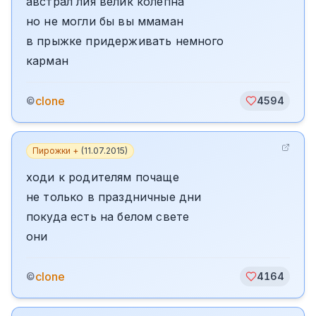
австрал лия велик колепна
но не могли бы вы ммаман
в прыжке придерживать немного
карман
clone
©
4594
Пирожки +
(
11.07.2015
)
ходи к родителям почаще
не только в праздничные дни
покуда есть на белом свете
они
clone
©
4164