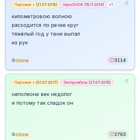
Пирожки +
(
21.07.2015
)
пироSHOK
(
15.11.2014
)
+
1
километровою волною
расходится по речке круг
тяжёлый год у тани выпал
из рук
clone
©
3114
Пирожки +
(
01.07.2017
)
ЭкспромЪты
(
27.07.2015
)
наполеона век недолог
и потому так сладок он
clone
©
2763