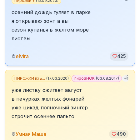
Пирожки +
(
15.09.2023
)
осенний дождь гуляет в парке
я открываю зонт а вы
сезон купанья в жёлтом море
листвы
elvira
©
425
ПИРОЖКИ из Б...
(
17.03.2020
)
пироSHOK
(
03.08.2017
)
+
1
уже листву сжигает август
в печурках желтых фонарей
уже цикад полночный зингер
строчит осеннее пальто
Умная Маша
©
490