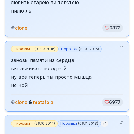
любить старею ли толстею
пилю ль
clone
©
9372
Пирожки +
(
01.03.2016
)
Порошки
(
19.01.2016
)
занозы памяти из сердца
вытаскиваю по одной
ну всё теперь ты просто мышца
не ной
clone
&
metafola
©
6977
Пирожки +
(
26.10.2014
)
Порошки
(
06.11.2013
)
+
1