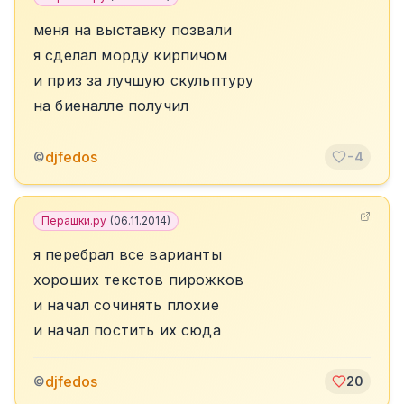
меня на выставку позвали
я сделал морду кирпичом
и приз за лучшую скульптуру
на биеналле получил
djfedos
©
-4
Перашки.ру
(
06.11.2014
)
я перебрал все варианты
хороших текстов пирожков
и начал сочинять плохие
и начал постить их сюда
djfedos
©
20