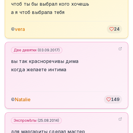
чтоб ты бы выбрал кого хочешь
а я чтоб выбрала тебя
vera
©
24
Две девятки
(
03.09.2017
)
вы так красноречивы дима
когда желаете интима
Natalie
©
149
ЭкспромЪты
(
25.08.2014
)
для маргариты сделал мастер