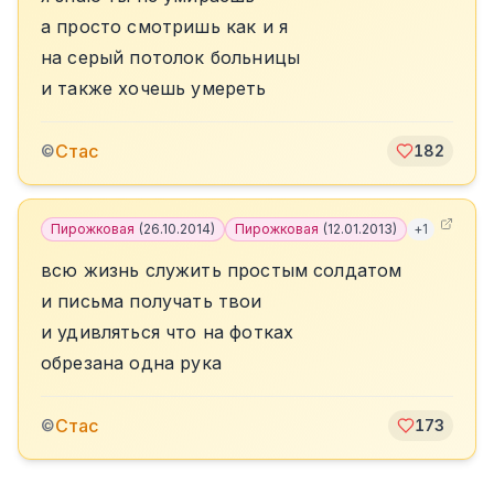
а просто смотришь как и я
на серый потолок больницы
и также хочешь умереть
Стас
©
182
Пирожковая
(
26.10.2014
)
Пирожковая
(
12.01.2013
)
+
1
всю жизнь служить простым солдатом
и письма получать твои
и удивляться что на фотках
обрезана одна рука
Стас
©
173