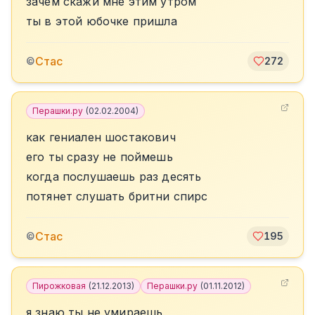
зачем скажи мне этим утром
ты в этой юбочке пришла
Стас
©
272
Перашки.ру
(
02.02.2004
)
как гениален шостакович
его ты сразу не поймешь
когда послушаешь раз десять
потянет слушать бритни спирс
Стас
©
195
Пирожковая
(
21.12.2013
)
Перашки.ру
(
01.11.2012
)
я знаю ты не умираешь