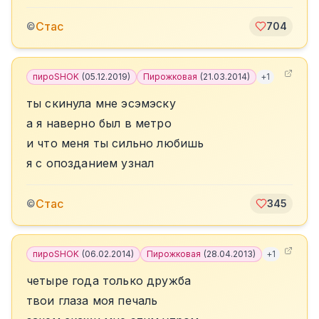
Стас
©
704
пироSHOK
(
05.12.2019
)
Пирожковая
(
21.03.2014
)
+
1
ты скинула мне эсэмэску
а я наверно был в метро
и что меня ты сильно любишь
я с опозданием узнал
Стас
©
345
пироSHOK
(
06.02.2014
)
Пирожковая
(
28.04.2013
)
+
1
четыре года только дружба
твои глаза моя печаль