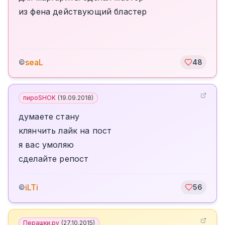
из фена действующий бластер
seaL
©
48
пироSHOK
(
19.09.2018
)
думаете стану
клянчить лайк на пост
я вас умоляю
сделайте репост
iLTi
©
56
Перашки.ру
(
27.10.2015
)