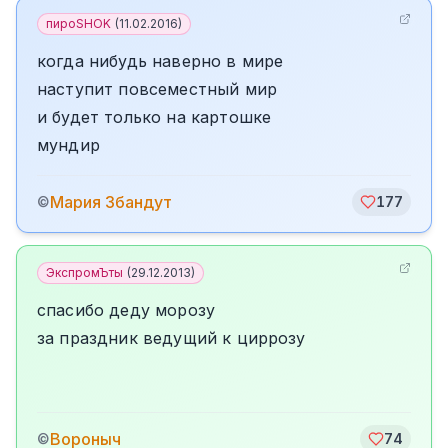
пироSHOK
(
11.02.2016
)
когда нибудь наверно в мире
наступит повсеместный мир
и будет только на картошке
мундир
Мария Збандут
©
177
ЭкспромЪты
(
29.12.2013
)
спасибо деду морозу
за праздник ведущий к циррозу
Вороныч
©
74