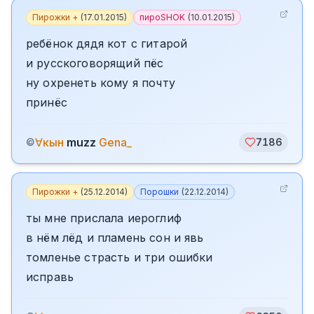
Пирожки +
(
17.01.2015
)
пироSHOK
(
10.01.2015
)
ребёнок дядя кот с гитарой
и русскоговорящий пёс
ну охренеть кому я почту
принёс
∀кын
muzz
Gena_
©
7186
Пирожки +
(
25.12.2014
)
Порошки
(
22.12.2014
)
ты мне прислала иероглиф
в нём лёд и пламень сон и явь
томленье страсть и три ошибки
исправь