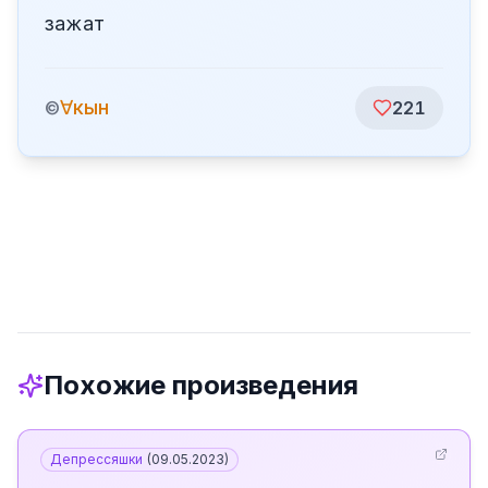
зажат
∀кын
©
221
Похожие произведения
Депрессяшки
(
09.05.2023
)