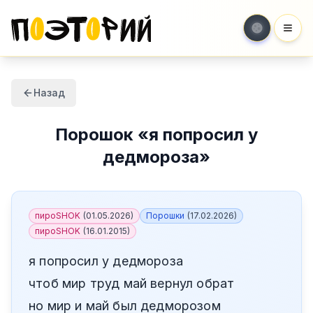
Мен
Назад
Порошок
«
я попросил у
дедмороза
»
пироSHOK
(
01.05.2026
)
Порошки
(
17.02.2026
)
пироSHOK
(
16.01.2015
)
я попросил у дедмороза
чтоб мир труд май вернул обрат
но мир и май был дедморозом