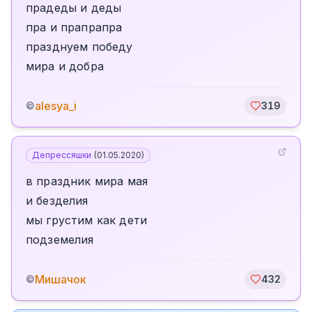
прадеды и деды
пра и прапрапра
празднуем победу
мира и добра
alesya_i
©
319
Депрессяшки
(
01.05.2020
)
в праздник мира мая
и безделия
мы грустим как дети
подземелия
Мишачок
©
432