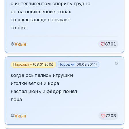
с интеллигентом спорить трудно
он на повышенных тонах
то к кастанеде отсылает
то нах
∀кын
©
8701
Пирожки +
(
08.01.2015
)
Порошки
(
06.08.2014
)
когда осыпались игрушки
иголки ветки и кора
настал июнь и фёдор понял
пора
∀кын
©
7203