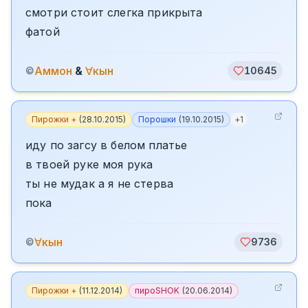
смотри стоит слегка прикрыта
фатой
Аммон
&
∀кын
©
10645
Пирожки +
(
28.10.2015
)
Порошки
(
19.10.2015
)
+
1
иду по загсу в белом платье
в твоей руке моя рука
ты не мудак а я не стерва
пока
∀кын
©
9736
Пирожки +
(
11.12.2014
)
пироSHOK
(
20.06.2014
)