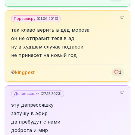
Перашки.ру
(
01.06.2013
)
так клево верить в дед мороза
он не отправит тебя в ад
ну в худшем случае подарок
не принесет на новый год
kingpest
©
1
Депрессяшки
(
27.12.2023
)
эту депрессяшку
запущу в эфир
да пребудут с нами
доброта и мир