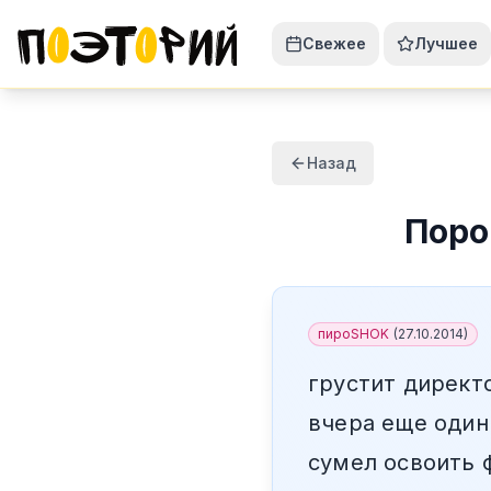
Свежее
Лучшее
Назад
Поро
пироSHOK
(
27.10.2014
)
грустит директ
вчера еще один
сумел освоить 