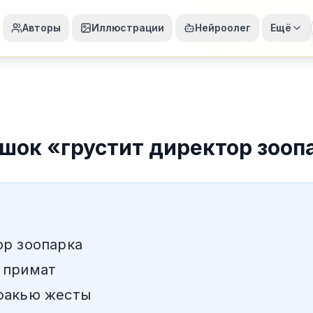
Авторы
Иллюстрации
Нейроолег
Ещё
шок
«
грустит директор зооп
ор зоопарка
 примат
факью жесты