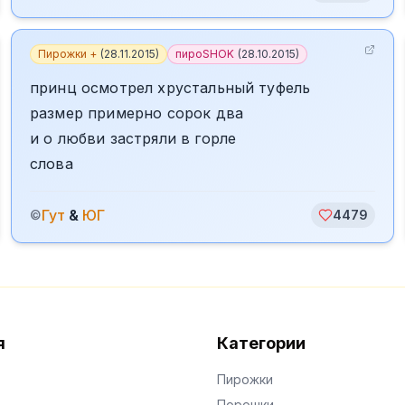
Пирожки +
(
28.11.2015
)
пироSHOK
(
28.10.2015
)
принц осмотрел хрустальный туфель
размер примерно сорок два
и о любви застряли в горле
слова
Гут
&
ЮГ
©
4479
я
Категории
Пирожки
Порошки