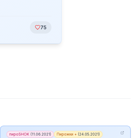
75
пироSHOK
(
11.06.2021
)
Пирожки +
(
24.05.2021
)