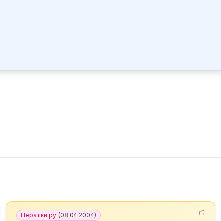
Перашки.ру
(
08.04.2004
)