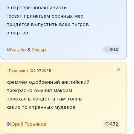
в партере зооактивисты
грозят принятьем срочных мер
придётся выпустить всех тигров
в партер
Natalie
&
Умзар
©
304
Пирожки +
(
04.07.2021
)
кремлём одобренный английский
прекрасно выучил максим
приехал в лондон а там толпы
каких то странных мудаков
Юрий Гурьянов
©
472