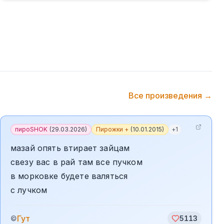
Все произведения →
пироSHOK
(
29.03.2026
)
Пирожки +
(
10.01.2015
)
+
1
мазай опять втирает зайцам
свезу вас в рай там все пучком
в морковке будете валяться
с лучком
Гут
©
5113