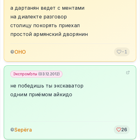
а дартанян ведет с ментами
на диалекте разговор
столицу покорять приехал
простой армянский дворянин
ОНО
©
-1
ЭкспромЪты
(
03.12.2012
)
не победишь ты экскаватор
одним приёмом айкидо
Sерёга
©
26