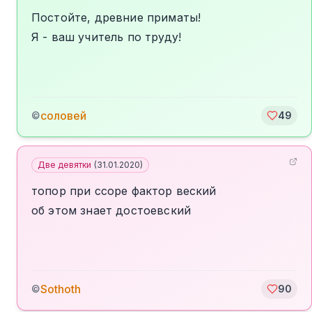
Постойте, древние приматы!
Я - ваш учитель по труду!
соловей
©
49
Две девятки
(
31.01.2020
)
топор при ссоре фактор веский
об этом знает достоевский
Sothoth
©
90