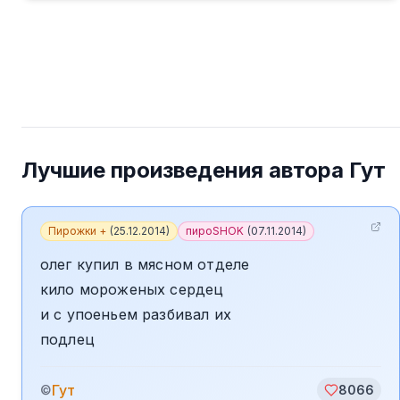
Лучшие произведения автора
Гут
Пирожки +
(
25.12.2014
)
пироSHOK
(
07.11.2014
)
олег купил в мясном отделе
кило мороженых сердец
и с упоеньем разбивал их
подлец
Гут
©
8066