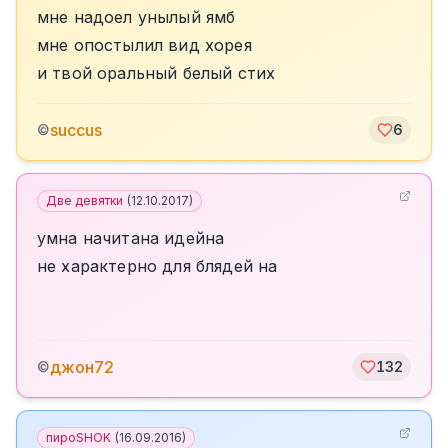
мне надоел унылый ямб
мне опостылил вид хорея
и твой оральный белый стих
succus
©
6
Две девятки
(
12.10.2017
)
умна начитана идейна
не характерно для блядей на
джон72
©
132
пироSHOK
(
16.09.2016
)