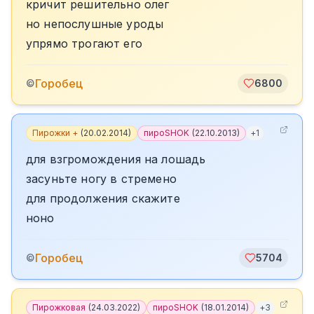
кричит решительно олег
но непослушные уроды
упрямо трогают его
Горобец
©
6800
Пирожки +
(
20.02.2014
)
пироSHOK
(
22.10.2013
)
+
1
для взгромождения на лошадь
засуньте ногу в стремено
для продолжения скажите
ноно
Горобец
©
5704
Пирожковая
(
24.03.2022
)
пироSHOK
(
18.01.2014
)
+
3