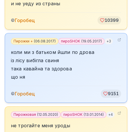
и не уеду из страны
Горобец
©
10399
Пирожки +
(
06.08.2017
)
пироSHOK
(
19.05.2017
)
+
3
коли ми з батьком йшли по дрова
із лісу вибігла свиня
така кавайна та здорова
що ня
Горобец
©
9151
Пирожковая
(
12.05.2020
)
пироSHOK
(
13.01.2014
)
+
4
не трогайте меня уроды