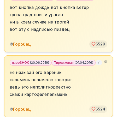
вот кнопка дождь вот кнопка ветер
гроза град снег и ураган
ни в коем случае не трогай
вот эту с надписью пиздец
Горобец
©
5529
пироSHOK
(
20.06.2019
)
Пирожковая
(
01.04.2016
)
+
1
не называй его вареник
пельмень пельменю говорит
ведь это неполиткорректно
скажи картофелепельмень
Горобец
©
5524