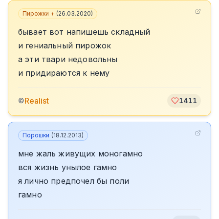
Пирожки +
(
26.03.2020
)
бывает вот напишешь складный
и гениальный пирожок
а эти твари недовольны
и придираются к нему
Realist
©
1411
Порошки
(
18.12.2013
)
мне жаль живущих моногамно
вся жизнь унылое гамно
я лично предпочел бы поли
гамно