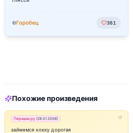
Горобец
©
381
Похожие произведения
Перашки.ру
(
28.01.2008
)
займемся хокку дорогая