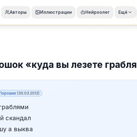
Авторы
Иллюстрации
Нейроолег
Ещё
ошок
«
куда вы лезете грабл
Порошки
(
30.03.2012
)
 граблями
ой скандал
шу а выква