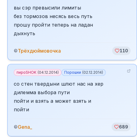
вы сэр превысили лимиты
без тормозов несясь весь путь
прошу пройти теперь на ладан
дыхнуть
️Трёхдюймовочка
©
110
пироSHOK
(
04.12.2014
)
Порошки
(
02.12.2014
)
со стен твердыни шлют нас на хер
дилемма выбора пути
пойти и взять а может взять и
пойти
Gena_
©
689