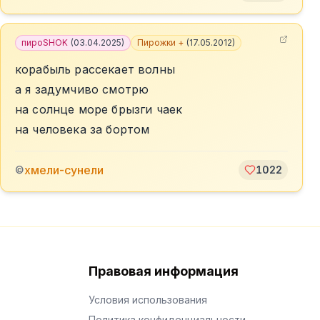
пироSHOK
(
03.04.2025
)
Пирожки +
(
17.05.2012
)
корабыль рассекает волны
а я задумчиво смотрю
на солнце море брызги чаек
на человека за бортом
хмели-сунели
©
1022
Правовая информация
Условия использования
Политика конфиденциальности