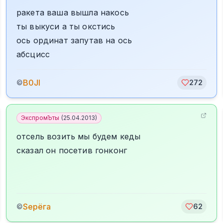
ракета ваша вышла накось
ты выкуси а ты окстись
ось ординат запутав на ось
абсцисс
B0JI
©
272
ЭкспромЪты
(
25.04.2013
)
отсель возить мы будем кеды
сказал он посетив гонконг
Sерёга
©
62