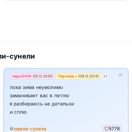
ли-сунели
пироSHOK
(
25.12.2025
)
Пирожки +
(
08.12.2013
)
+
1
пока зима неумолимо
заманивает вас в петлю
я разбираюсь на детальки
и сплю
хмели-сунели
©
5778