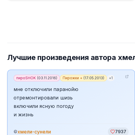
Лучшие произведения автора
хме
пироSHOK
(
03.11.2016
)
Пирожки +
(
17.05.2013
)
+
1
мне отключили паранойю
отремонтировали шизь
включили ясную погоду
и жизнь
хмели-сунели
©
7937