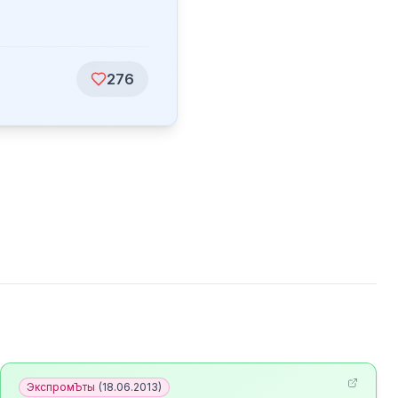
276
ЭкспромЪты
(
18.06.2013
)