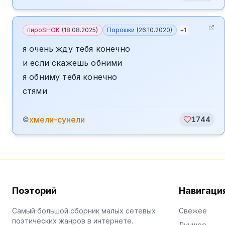
пироSHOK
(
18.08.2025
)
Порошки
(
26.10.2020
)
+
1
я очень жду тебя конечно
и если скажешь обними
я обниму тебя конечно
стями
хмели-сунели
©
1744
Поэторий
Навигаци
Самый большой сборник малых сетевых
Свежее
поэтических жанров в интернете.
Лучшее