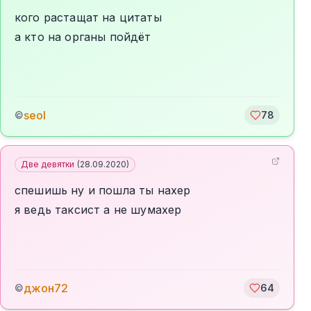
кого растащат на цитаты
а кто на органы пойдёт
seol
©
78
Две девятки
(
28.09.2020
)
спешишь ну и пошла ты нахер
я ведь таксист а не шумахер
джон72
©
64