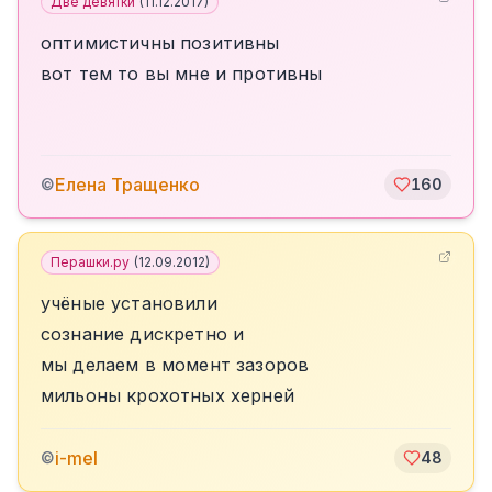
Две девятки
(
11.12.2017
)
оптимистичны позитивны
вот тем то вы мне и противны
Елена Тращенко
©
160
Перашки.ру
(
12.09.2012
)
учёные установили
сознание дискретно и
мы делаем в момент зазоров
мильоны крохотных херней
i-mel
©
48