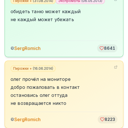
Пирожки +
(
31.08.2014
)
ЭкспромЪты
(
06.05.2013
)
обидеть таню может каждый
не каждый может убежать
SergRomich
©
8641
Пирожки +
(
16.06.2014
)
олег прочёл на мониторе
добро пожаловать в контакт
остановись олег оттуда
не возвращается никто
SergRomich
©
8223