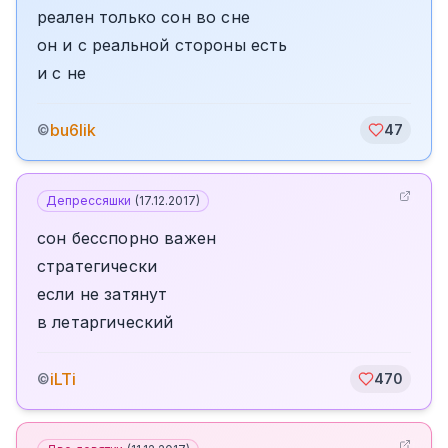
реален только сон во сне
он и с реальной стороны есть
и с не
bu6lik
©
47
Депрессяшки
(
17.12.2017
)
сон бесспорно важен
стратегически
если не затянут
в летаргический
iLTi
©
470