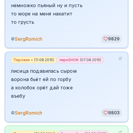
немножко пьяный ну и пусть
то море на меня накатит
то грусть
SergRomich
©
9829
Пирожки +
(
11.08.2015
)
пироSHOK
(
07.08.2015
)
лисица подавилась сыром
ворона бьёт ей по горбу
а колобок орёт дай тоже
въебу
SergRomich
©
9803