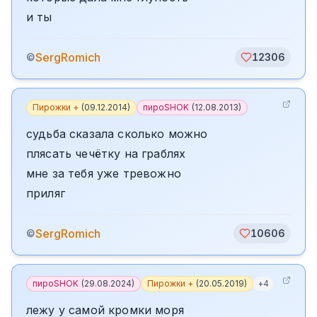
и ты
SergRomich
©
12306
Пирожки +
(
09.12.2014
)
пироSHOK
(
12.08.2013
)
судьба сказала сколько можно
плясать чечётку на граблях
мне за тебя уже тревожно
приляг
SergRomich
©
10606
пироSHOK
(
29.08.2024
)
Пирожки +
(
20.05.2019
)
+
4
лежу у самой кромки моря