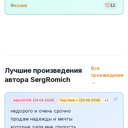
колик
©
12
Все
Лучшие произведения
произведения
автора
SergRomich
→
пироSHOK
(
24.04.2026
)
Пирожки +
(
20.09.2014
)
+
2
недорого и очень срочно
продам надежды и мечты
которые дала мне глупость