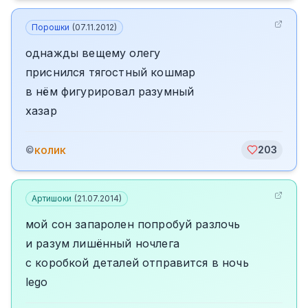
Порошки
(
07.11.2012
)
однажды вещему олегу
приснился тягостный кошмар
в нём фигурировал разумный
хазар
колик
©
203
Артишоки
(
21.07.2014
)
мой сон запаролен попробуй разлочь
и разум лишённый ночлега
с коробкой деталей отправится в ночь
lego