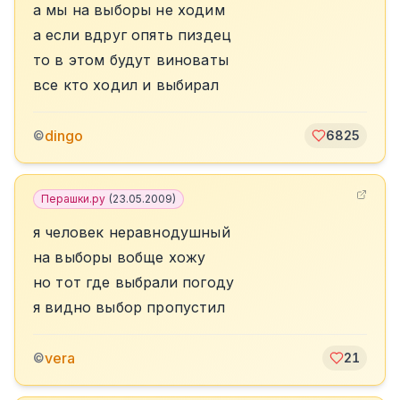
а мы на выборы не ходим
а если вдруг опять пиздец
то в этом будут виноваты
все кто ходил и выбирал
dingo
©
6825
Перашки.ру
(
23.05.2009
)
я человек неравнодушный
на выборы вобще хожу
но тот где выбрали погоду
я видно выбор пропустил
vera
©
21