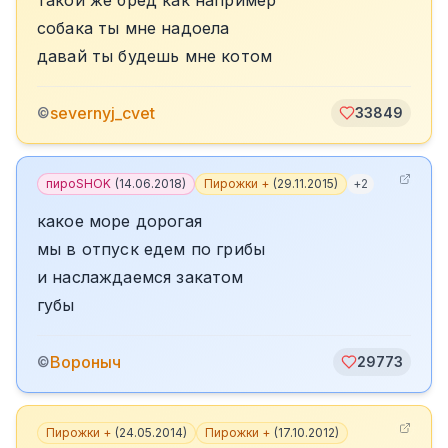
такой же бред как например
собака ты мне надоела
давай ты будешь мне котом
severnyj_cvet
©
33849
пироSHOK
(
14.06.2018
)
Пирожки +
(
29.11.2015
)
+
2
какое море дорогая
мы в отпуск едем по грибы
и наслаждаемся закатом
губы
Вороныч
©
29773
Пирожки +
(
24.05.2014
)
Пирожки +
(
17.10.2012
)