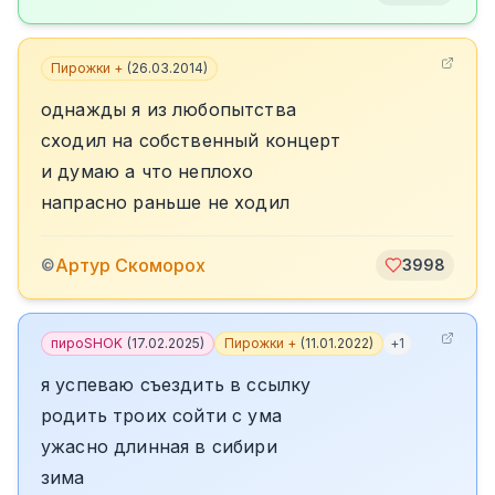
Пирожки +
(
26.03.2014
)
однажды я из любопытства
сходил на собственный концерт
и думаю а что неплохо
напрасно раньше не ходил
Артур Скоморох
©
3998
пироSHOK
(
17.02.2025
)
Пирожки +
(
11.01.2022
)
+
1
я успеваю съездить в ссылку
родить троих сойти с ума
ужасно длинная в сибири
зима