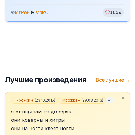
ИгРон
&
МакС
©
1059
Лучшие произведения
Все лучшие →
Пирожки +
(
23.10.2015
)
Пирожки +
(
29.08.2013
)
+
1
я женщинам не доверяю
они коварны и хитры
они на ногти клеят ногти