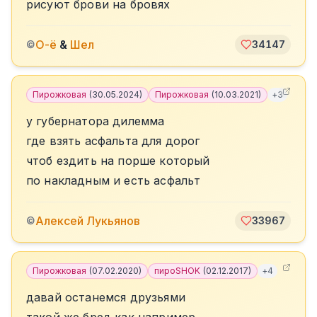
рисуют брови на бровях
О-ё
&
Шел
©
34147
Пирожковая
(
30.05.2024
)
Пирожковая
(
10.03.2021
)
+
3
у губернатора дилемма
где взять асфальта для дорог
чтоб ездить на порше который
по накладным и есть асфальт
Алексей Лукьянов
©
33967
Пирожковая
(
07.02.2020
)
пироSHOK
(
02.12.2017
)
+
4
давай останемся друзьями