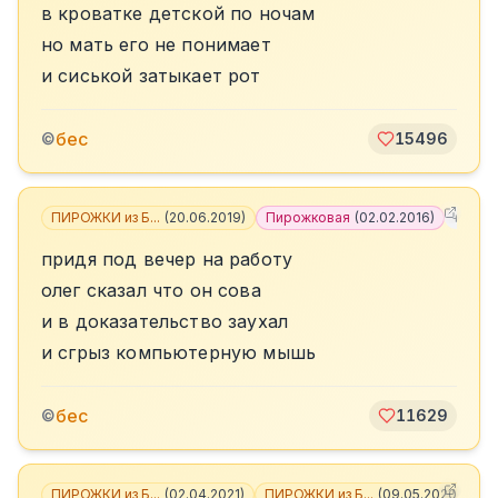
в кроватке детской по ночам
но мать его не понимает
и сиськой затыкает рот
бес
©
15496
ПИРОЖКИ из Б...
(
20.06.2019
)
Пирожковая
(
02.02.2016
)
+
3
придя под вечер на работу
олег сказал что он сова
и в доказательство заухал
и сгрыз компьютерную мышь
бес
©
11629
ПИРОЖКИ из Б...
(
02.04.2021
)
ПИРОЖКИ из Б...
(
09.05.2020
)
+
7