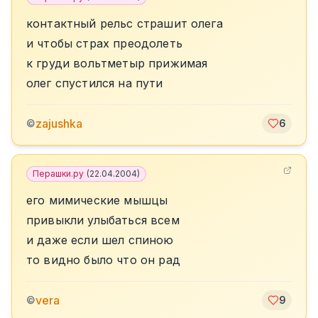
контактный рельс страшит олега
и чтобы страх преодолеть
к груди вольтметыр прижимая
олег спустился на пути
zajushka
©
6
Перашки.ру
(
22.04.2004
)
его мимические мышцы
привыкли улыбаться всем
и даже если шел спиною
то видно было что он рад
vera
©
9