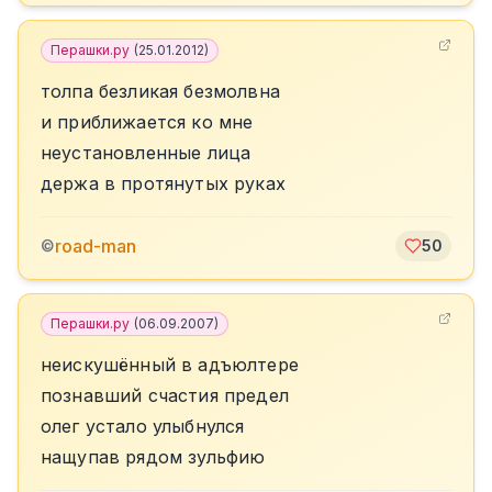
Перашки.ру
(
25.01.2012
)
толпа безликая безмолвна
и приближается ко мне
неустановленные лица
держа в протянутых руках
road-man
©
50
Перашки.ру
(
06.09.2007
)
неискушённый в адъюлтере
познавший счастия предел
олег устало улыбнулся
нащупав рядом зульфию