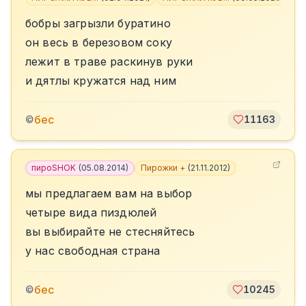
бобры загрызли буратино
он весь в березовом соку
лежит в траве раскинув руки
и дятлы кружатся над ним
бес
©
11163
пироSHOK
(
05.08.2014
)
Пирожки +
(
21.11.2012
)
мы предлагаем вам на выбор
четыре вида пиздюлей
вы выбирайте не стесняйтесь
у нас свободная страна
бес
©
10245