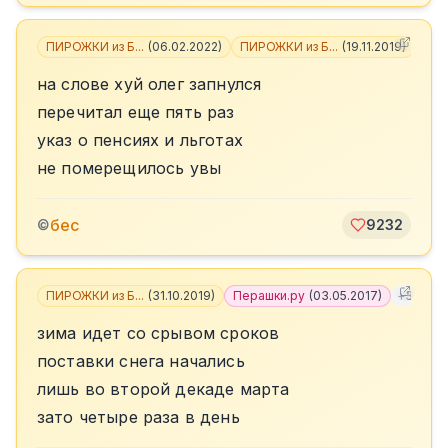
ПИРОЖКИ из Б...
(
06.02.2022
)
ПИРОЖКИ из Б...
(
19.11.2019
)
+
6
на слове хуй олег запнулся
перечитал еще пять раз
указ о пенсиях и льготах
не померещилось увы
бес
©
9232
ПИРОЖКИ из Б...
(
31.10.2019
)
Перашки.ру
(
03.05.2017
)
+
3
зима идет со срывом сроков
поставки снега начались
лишь во второй декаде марта
зато четыре раза в день