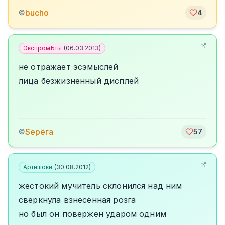
bucho
©
4
ЭкспромЪты
(
06.03.2013
)
не отражает эсэмыслей
лица безжизненный дисплей
Sерёга
©
57
Артишоки
(
30.08.2012
)
жестокий мучитель склонился над ним
сверкнула взнесённая розга
но был он повержен ударом одним