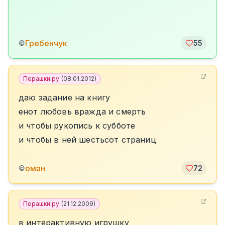
Гребенчук
©
55
Перашки.ру
(
08.01.2012
)
даю задание на книгу
енот любовь вражда и смерть
и чтобы рукопись к субботе
и чтобы в ней шестьсот страниц
оман
©
72
Перашки.ру
(
21.12.2009
)
в интерактивную игрушку