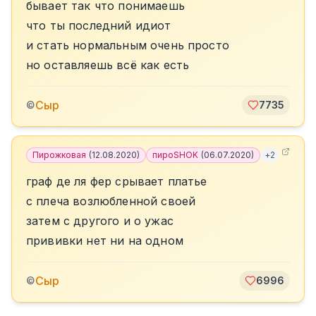
бывает так что понимаешь
что ты последний идиот
и стать нормальным очень просто
но оставляешь всё как есть
Сыр
©
7735
Пирожковая
(
12.08.2020
)
пироSHOK
(
06.07.2020
)
+
2
граф де ля фер срывает платье
с плеча возлюбленной своей
затем с другого и о ужас
прививки нет ни на одном
Сыр
©
6996