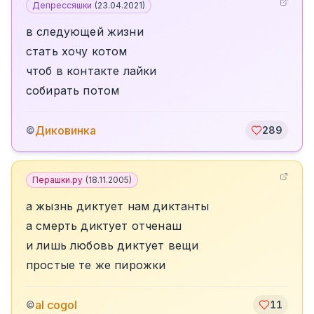
Депрессяшки
(
23.04.2021
)
в следующей жизни
стать хочу котом
чтоб в контакте лайки
собирать потом
Диковинка
©
289
Перашки.ру
(
18.11.2005
)
а жызнь диктует нам диктанты
а смерть диктует отченаш
и лишь любовь диктует вещи
простые те же пирожки
al cogol
©
11