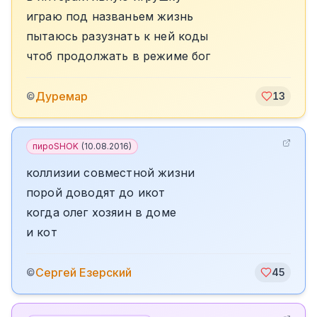
играю под названьем жизнь
пытаюсь разузнать к ней коды
чтоб продолжать в режиме бог
Дуремар
©
13
пироSHOK
(
10.08.2016
)
коллизии совместной жизни
порой доводят до икот
когда олег хозяин в доме
и кот
Сергей Езерский
©
45