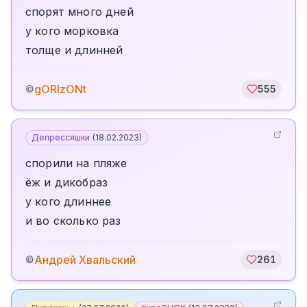
спорят много дней
у кого морковка
толще и длинней
gORIzONt
©
555
Депрессяшки
(
18.02.2023
)
спорили на пляже
ёж и дикобраз
у кого длиннее
и во сколько раз
Андрей Хвальский
©
261