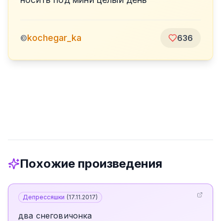
kochegar_ka
©
636
Похожие произведения
Депрессяшки
(
17.11.2017
)
два снеговичонка