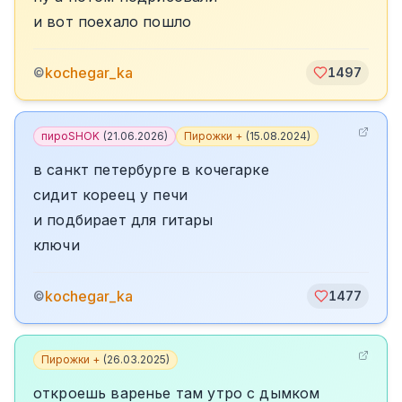
и вот поехало пошло
kochegar_ka
©
1497
пироSHOK
(
21.06.2026
)
Пирожки +
(
15.08.2024
)
в санкт петербурге в кочегарке
сидит кореец у печи
и подбирает для гитары
ключи
kochegar_ka
©
1477
Пирожки +
(
26.03.2025
)
откроешь варенье там утро с дымком