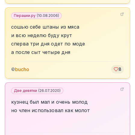
Перашки.ру
(
10.08.2006
)
сошью себе штаны из мяса
и всю неделю буду крут
сперва три дня одет по моде
а после сыт четыре дня
bucho
©
8
Две девятки
(
26.07.2020
)
кузнец был мал и очень молод
но член использовал как молот