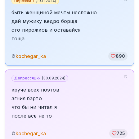
Пирожки +
(
19.11.2024
)
быть женщиной мечты несложно
дай мужику ведро борща
сто пирожков и оставайся
тоща
kochegar_ka
©
890
Депрессяшки
(
30.09.2024
)
круче всех поэтов
агния барто
что бы ни читал я
после всё не то
kochegar_ka
©
725