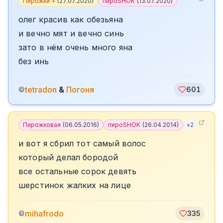
Пирожки +
(
27.07.2020
)
пироSHOK
(
13.07.2020
)
олег красив как обезьяна
и вечно мят и вечно синь
зато в нём очень много яна
без инь
tetradon
&
Погоня
©
601
Пирожковая
(
06.05.2016
)
пироSHOK
(
26.04.2014
)
+
2
и вот я сбрил тот самый волос
который делал бородой
все остальные сорок девять
шерстинок жалких на лице
mihafrodo
©
335