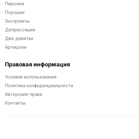
Пирожки
Порошки
Экспромты
Депрессяшки
Две девятки
Артишоки
Правовая информация
Условия использования
Политика конфиденциальности
Авторские права
Контакты
© Поэторий -
2026
•
Хиор
•
hior.ru
Сделано с любовью к малым поэтическим формам