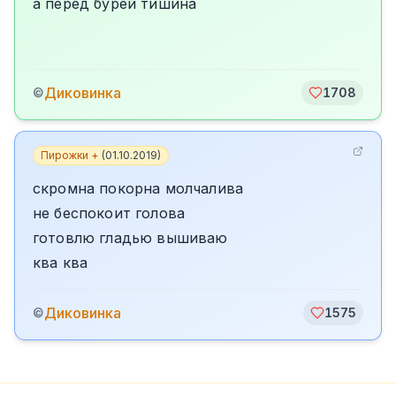
а перед бурей тишина
Диковинка
©
1708
Пирожки +
(
01.10.2019
)
скромна покорна молчалива
не беспокоит голова
готовлю гладью вышиваю
ква ква
Диковинка
©
1575