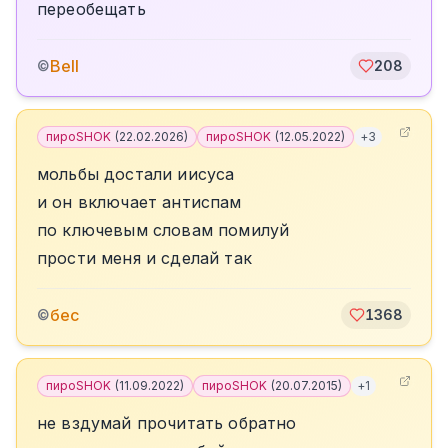
переобещать
Bell
©
208
пироSHOK
(
22.02.2026
)
пироSHOK
(
12.05.2022
)
+
3
мольбы достали иисуса
и он включает антиспам
по ключевым словам помилуй
прости меня и сделай так
бес
©
1368
пироSHOK
(
11.09.2022
)
пироSHOK
(
20.07.2015
)
+
1
не вздумай прочитать обратно