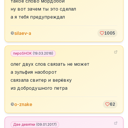
такое слово мордобой
ну вот зачем ты это сделал
а я тебя предупреждал
silaev-a
©
1005
пироSHOK
(
19.03.2016
)
олег двух слов связать не может
а зульфия наоборот
связала свитер и верёвку
из добродушного петра
o-znake
©
62
Две девятки
(
09.01.2017
)