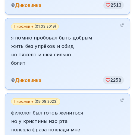
Диковинка
©
2513
Пирожки +
(
01.03.2019
)
я помню пробовал быть добрым
жить без упрёков и обид
но тяжело и шея сильно
болит
Диковинка
©
2258
Пирожки +
(
09.08.2023
)
филолог был готов жениться
но у кристины изо рта
полезла фраза поклади мне