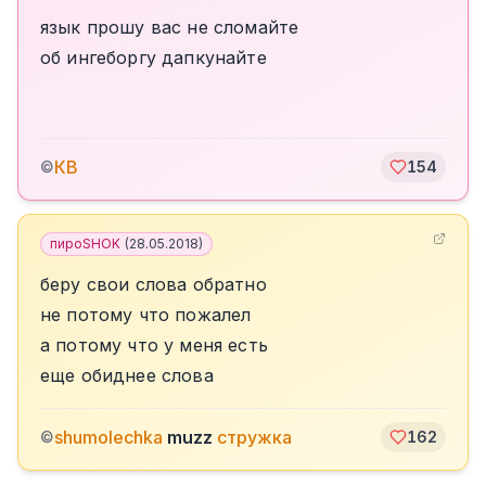
язык прошу вас не сломайте
об ингеборгу дапкунайте
КВ
©
154
пироSHOK
(
28.05.2018
)
беру свои слова обратно
не потому что пожалел
а потому что у меня есть
еще обиднее слова
shumolechka
muzz
стружка
©
162