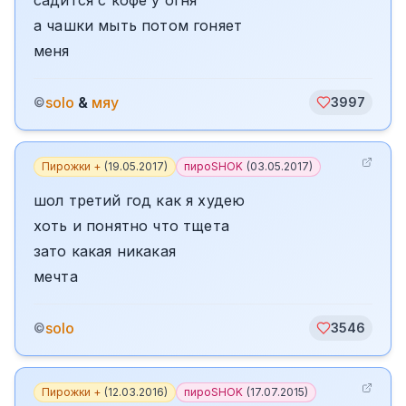
садится с кофе у огня
а чашки мыть потом гоняет
меня
solo
&
мяу
©
3997
Пирожки +
(
19.05.2017
)
пироSHOK
(
03.05.2017
)
шол третий год как я худею
хоть и понятно что тщета
зато какая никакая
мечта
solo
©
3546
Пирожки +
(
12.03.2016
)
пироSHOK
(
17.07.2015
)