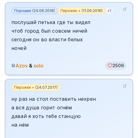
Порошки
(
24.06.2016
)
Пирожки +
(
11.06.2016
)
+
1
послушай петька где ты видел
чтоб город был совсем ничей
сегодня он во власти белых
ночей
Azov
&
solo
©
2506
Пирожки +
(
24.07.2017
)
ну раз на стол поставить нехрен
а вся душа горит огнём
давай я хоть тебе станцую
на нём