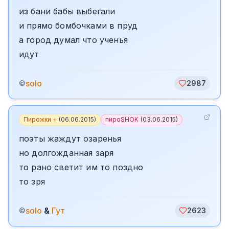
из бани бабы выбегали
и прямо бомбочками в пруд
а город думал что ученья
идут
solo
©
2987
Пирожки +
(
06.06.2015
)
пироSHOK
(
03.06.2015
)
поэты жаждут озаренья
но долгожданная заря
то рано светит им то поздно
то зря
solo
&
Гут
©
2623