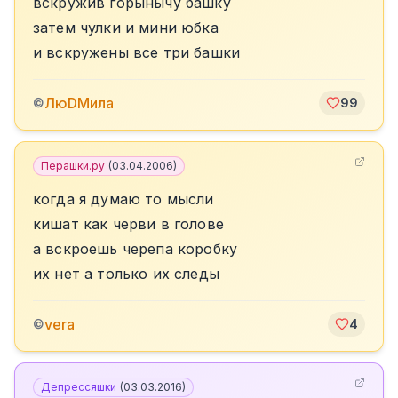
вскружив горынычу башку
затем чулки и мини юбка
и вскружены все три башки
ЛюDMила
©
99
Перашки.ру
(
03.04.2006
)
когда я думаю то мысли
кишат как черви в голове
а вскроешь черепа коробку
их нет а только их следы
vera
©
4
Депрессяшки
(
03.03.2016
)