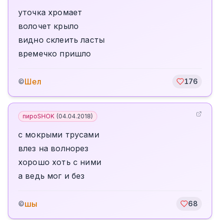
уточка хромает
волочет крыло
видно склеить ласты
времечко пришло
Шел
©
176
пироSHOK
(
04.04.2018
)
с мокрыми трусами
влез на волнорез
хорошо хоть с ними
а ведь мог и без
шы
©
68