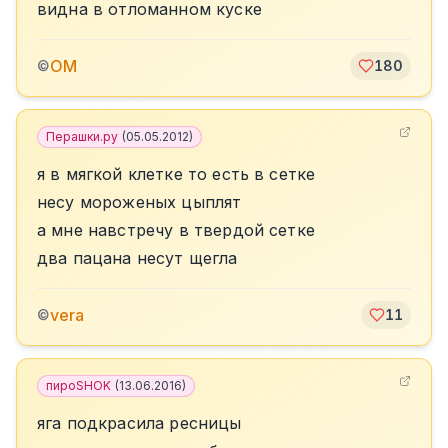
видна в отломанном куске
OM
©
180
Перашки.ру
(
05.05.2012
)
я в мягкой клетке то есть в сетке
несу мороженых цыплят
а мне навстречу в твердой сетке
два пацана несут щегла
vera
©
11
пироSHOK
(
13.06.2016
)
яга подкрасила ресницы