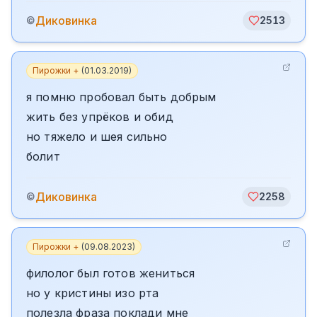
Диковинка
©
2513
Пирожки +
(
01.03.2019
)
я помню пробовал быть добрым
жить без упрёков и обид
но тяжело и шея сильно
болит
Диковинка
©
2258
Пирожки +
(
09.08.2023
)
филолог был готов жениться
но у кристины изо рта
полезла фраза поклади мне