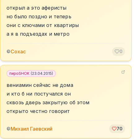
открыл а это аферисты
но было поздно и теперь
они с ключами от квартиры
а я в подъездах и метро
Сохас
©
0
пироSHOK
(
23.04.2015
)
вениамин сейчас не дома
и кто б ни постучался он
сквозь дверь закрытую об этом
открыто честно говорит
Михаил Гаевский
©
70