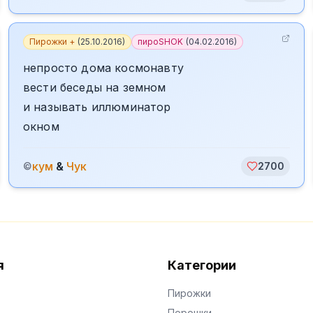
Пирожки +
(
25.10.2016
)
пироSHOK
(
04.02.2016
)
непросто дома космонавту
вести беседы на земном
и называть иллюминатор
окном
кум
&
Чук
©
2700
я
Категории
Пирожки
Порошки