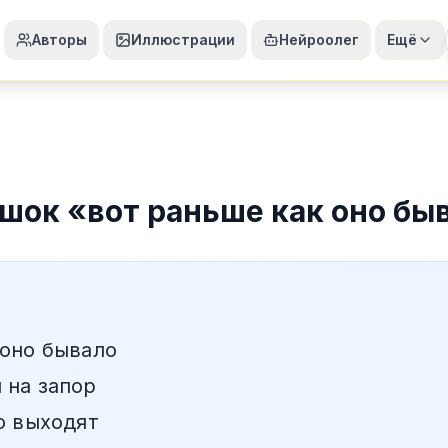
Авторы
Иллюстрации
Нейроолег
Ещё
ошок
«
вот раньше как оно бы
 оно бывало
 на запор
о выходят