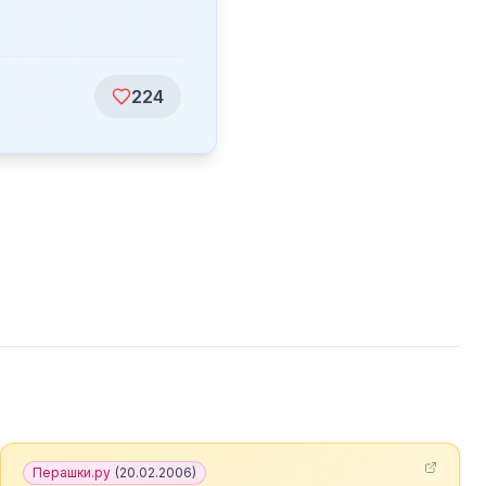
224
Перашки.ру
(
20.02.2006
)