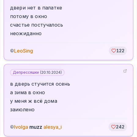
двери нет в палатке
потому в окно
счастье постучалось
неожиданно
LeoSing
©
122
Депрессяшки
(
20.10.2024
)
в дверь стучится осень
а зима в окно
у меня ж всё дома
заиюлено
Ivolga
muzz
alesya_i
©
242