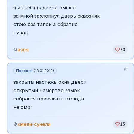
я из себя недавно вышел
за мной захлопнул дверь сквозняк
стою без тапок а обратно
никак
вэпэ
©
73
Порошки
(
18.01.2012
)
закрыты настежь окна двери
открытый намертво замок
собрался приезжать отсюда
не смог
хмели-сунели
©
15