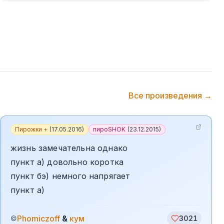
Все произведения →
Пирожки +
(
17.05.2016
)
пироSHOK
(
23.12.2015
)
жизнь замечательна однако
пункт а) довольно коротка
пункт бэ) немного напрягает
пункт а)
Phomiczoff
&
кум
©
3021