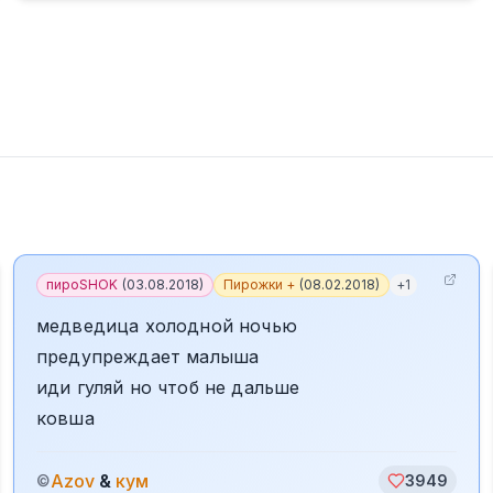
пироSHOK
(
03.08.2018
)
Пирожки +
(
08.02.2018
)
+
1
медведица холодной ночью
предупреждает малыша
иди гуляй но чтоб не дальше
ковша
Azov
&
кум
©
3949