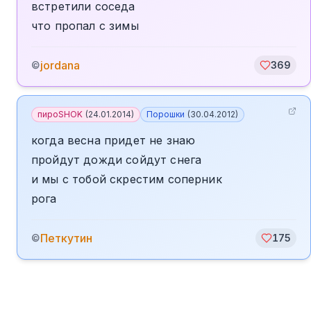
встретили соседа
что пропал с зимы
jordana
©
369
пироSHOK
(
24.01.2014
)
Порошки
(
30.04.2012
)
когда весна придет не знаю
пройдут дожди сойдут снега
и мы с тобой скрестим соперник
рога
Петкутин
©
175