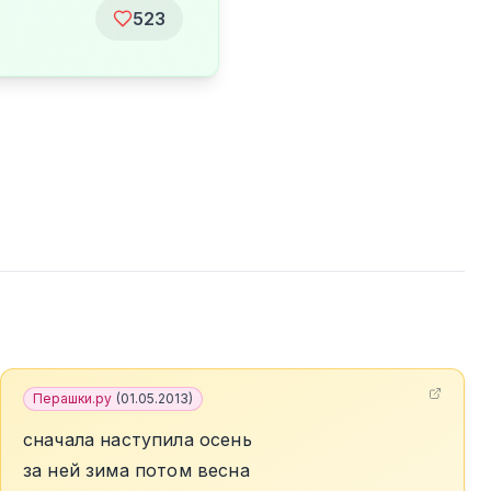
523
Перашки.ру
(
01.05.2013
)
сначала наступила осень
за ней зима потом весна