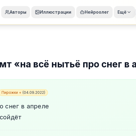
Авторы
Иллюстрации
Нейроолег
Ещё
омт
«
на всё нытьё про снег в 
Пирожки +
(
04.09.2022
)
о снег в апреле
 сойдёт