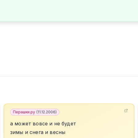
Перашки.ру
(
11.12.2006
)
а может вовсе и не будет
зимы и снега и весны