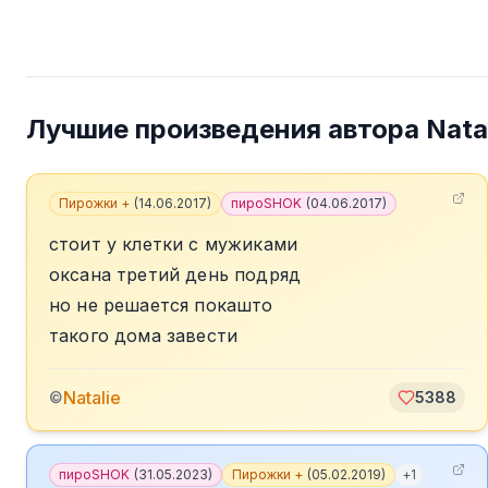
Лучшие произведения автора
Nata
Пирожки +
(
14.06.2017
)
пироSHOK
(
04.06.2017
)
стоит у клетки с мужиками
оксана третий день подряд
но не решается покашто
такого дома завести
Natalie
©
5388
пироSHOK
(
31.05.2023
)
Пирожки +
(
05.02.2019
)
+
1