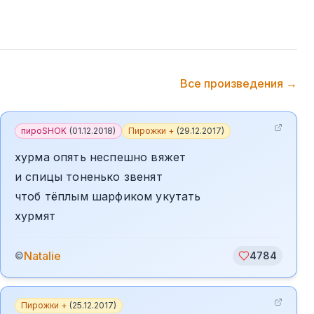
Все произведения →
пироSHOK
(
01.12.2018
)
Пирожки +
(
29.12.2017
)
хурма опять неспешно вяжет
и спицы тоненько звенят
чтоб тёплым шарфиком укутать
хурмят
Natalie
©
4784
Пирожки +
(
25.12.2017
)