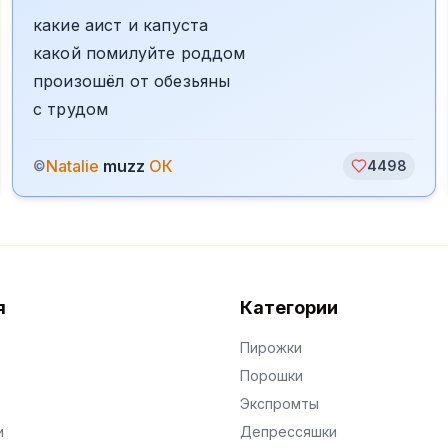
какие аист и капуста
какой помилуйте роддом
произошёл от обезьяны
с трудом
Natalie
muzz
ОК
©
4498
я
Категории
Пирожки
Порошки
Экспромты
и
Депрессяшки