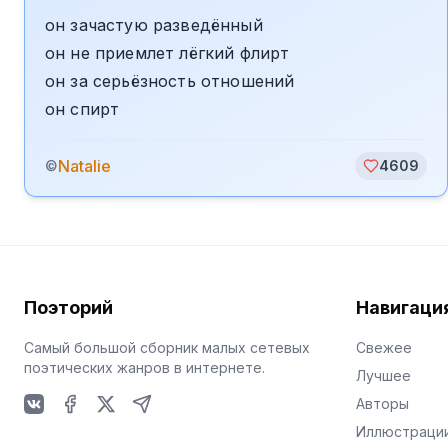
он зачастую разведённый
он не приемлет лёгкий флирт
он за серьёзность отношений
он спирт
Natalie
©
4609
Поэторий
Навигаци
Самый большой сборник малых сетевых
Свежее
поэтических жанров в интернете.
Лучшее
Авторы
VKontakte
Facebook
X
Telegram
Иллюстраци