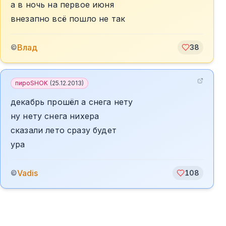
а в ночь на первое июня
внезапно всё пошло не так
Влад
©
38
пироSHOK
(
25.12.2013
)
декабрь прошёл а снега нету
ну нету снега нихера
сказали лето сразу будет
ура
Vadis
©
108