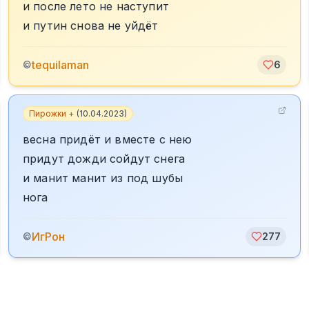
и после лето не наступит
и путин снова не уйдёт
tequilaman
©
6
Пирожки +
(
10.04.2023
)
весна придёт и вместе с нею
придут дожди сойдут снега
и манит манит из под шубы
нога
ИгРон
©
277