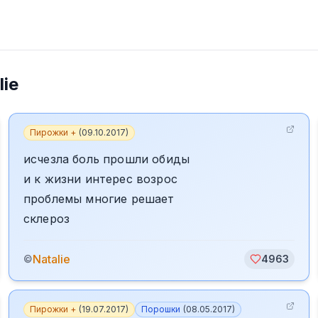
lie
Пирожки +
(
09.10.2017
)
исчезла боль прошли обиды
и к жизни интерес возрос
проблемы многие решает
склероз
Natalie
©
4963
Пирожки +
(
19.07.2017
)
Порошки
(
08.05.2017
)