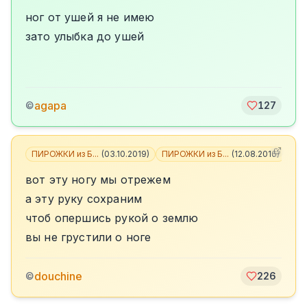
ног от ушей я не имею
зато улыбка до ушей
agapa
©
127
ПИРОЖКИ из Б...
(
03.10.2019
)
ПИРОЖКИ из Б...
(
12.08.2016
)
+
3
вот эту ногу мы отрежем
а эту руку сохраним
чтоб опершись рукой о землю
вы не грустили о ноге
douchine
©
226