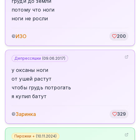
груди до земли
потому что ноги
ноги не росли
ИЗО
©
200
Депрессяшки
(
09.06.2017
)
у оксаны ноги
от ушей растут
чтобы грудь потрогать
я купил батут
Заринка
©
329
Пирожки +
(
10.11.2024
)