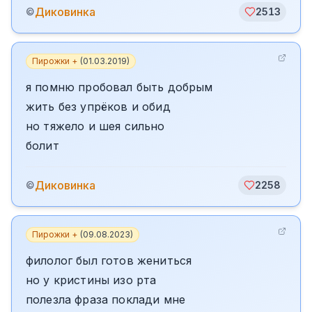
Диковинка
©
2513
Пирожки +
(
01.03.2019
)
я помню пробовал быть добрым
жить без упрёков и обид
но тяжело и шея сильно
болит
Диковинка
©
2258
Пирожки +
(
09.08.2023
)
филолог был готов жениться
но у кристины изо рта
полезла фраза поклади мне