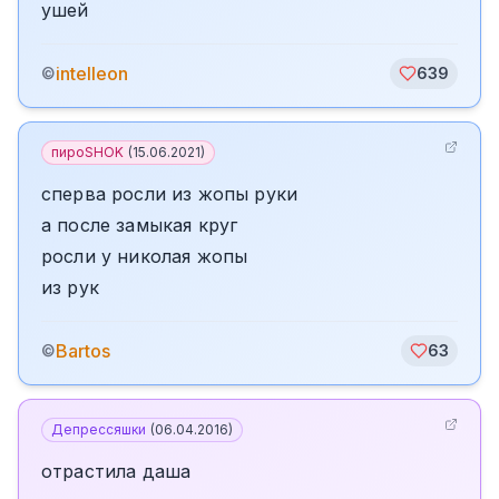
ушей
intelleon
©
639
пироSHOK
(
15.06.2021
)
сперва росли из жопы руки
а после замыкая круг
росли у николая жопы
из рук
Bartos
©
63
Депрессяшки
(
06.04.2016
)
отрастила даша