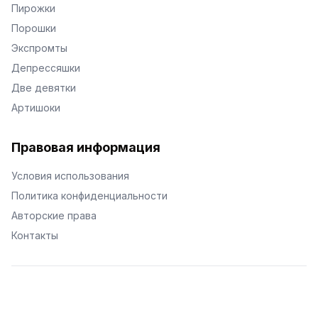
Пирожки
Порошки
Экспромты
Депрессяшки
Две девятки
Артишоки
Правовая информация
Условия использования
Политика конфиденциальности
Авторские права
Контакты
© Поэторий -
2026
•
Хиор
•
hior.ru
Сделано с любовью к малым поэтическим формам